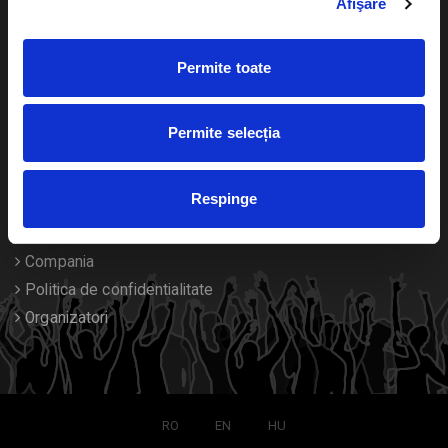
Afişare
Calendar
Returnare bilete
Permite toate
Duplicare bilete
Despre noi
Permite selecția
Contact
Respinge
Termeni si conditii
Despre Cookies
Compania
Politica de confidentialitate
Organizatori
RO
EN
HU