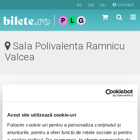
contact
RO
EN
HU
Sala Polivalenta Ramnicu
Valcea
0 evenimente in viitorul apropiat
revino mai tarziu
Acest site utilizează cookie-uri
Folosim cookie-uri pentru a personaliza conținutul și
anunțurile, pentru a oferi funcții de rețele sociale și pentru
anunta-ma pe email cand apare urmatorul eveniment la
a analiza traficul. De asemenea, le oferim partenerilor de