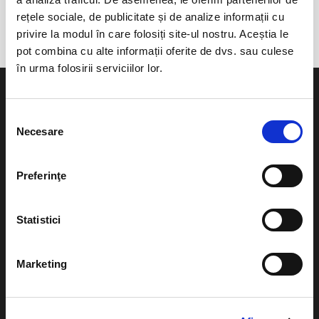
Sala Polivalenta Ramnicu Valcea
rețele sociale, de publicitate și de analize informații cu
privire la modul în care folosiți site-ul nostru. Aceștia le
pot combina cu alte informații oferite de dvs. sau culese
în urma folosirii serviciilor lor.
Selecția
Necesare
consimțământului
Evenimente
Ajutor
Preferinţe
Teatru
Cum comand bilete?
Concerte si
Statistici
festivaluri
Plata online sau cash
Sport
eBilet printat acasa
Marketing
Pentru copii
Cultura
Livrare prin curier
Diverse