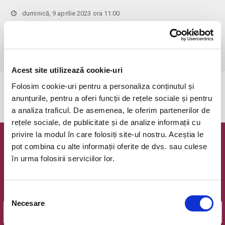
duminică, 9 aprilie 2023 ora 11:00
Bucuresti, Hanu' lui Manuc
vezi pe harta
 Pentru copiii cu vârsta de peste 1 an se achită bilet.

Se achită bilete atât pentru părinti cât și pentru copii.
Acest site utilizează cookie-uri
Folosim cookie-uri pentru a personaliza conținutul și
Evenimentul a expirat.
anunțurile, pentru a oferi funcții de rețele sociale și pentru
a analiza traficul. De asemenea, le oferim partenerilor de
rețele sociale, de publicitate și de analize informații cu
privire la modul în care folosiți site-ul nostru. Aceștia le
Newsletter @ Bilete.ro
pot combina cu alte informații oferite de dvs. sau culese
în urma folosirii serviciilor lor.
Oferte exclusive si o editie saptamanala cu cele mai noi
evenimente.
Selecția
Email
Necesare
consimțământului