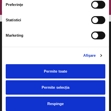
Preferinţe
OK
Statistici
Marketing
Evenimente
Ajutor
Afişare
Teatru
Cum comand bilete?
Concerte si
Permite toate
festivaluri
Plata online sau cash
Sport
Permite selecția
eBilet printat acasa
Pentru copii
Cultura
Livrare prin curier
Respinge
Diverse