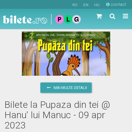
contact
RO
EN
HU
MAI MULTE DETALII
Bilete la Pupaza din tei @
Hanu’ lui Manuc - 09 apr
2023