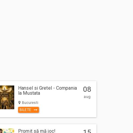
Hansel si Gretel - Compania
08
la Mustata
aug
Bucuresti
BILETE
Promit să mă joc!
15