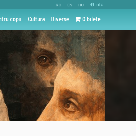
info
RO
EN
HU
ntru copii
Cultura
Diverse
0 bilete