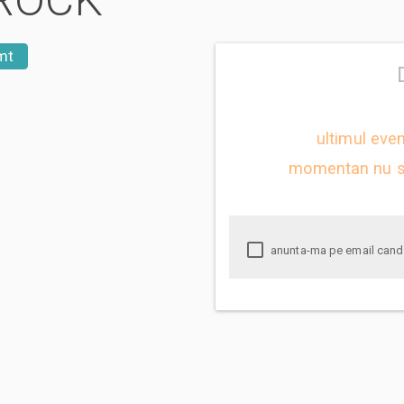
 ROCK
mt
ultimul eve
momentan nu s