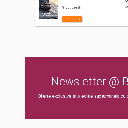
sa respecte Regulile de participare si acces la eveniment,
a
Bucuresti
ului Bilete.ro
BILETE
Taxa administrare - 2%
Taxa procesare - 2 lei
Un bilet este valabil pentru o singura persoana. Toti participa
trebuie sa cumpere bilet sau abonament, indiferent de varst
specificata gratuitate in limita de varsta).
Va rugam sa respectati orele de acces in sala de spectacol
evenimentului inscriptionate pe bilet, pentru a evita aglom
deranjarea celorlalti spectatori dupa inceperea spectacolul
Newsletter @ Bi
Oferte exclusive si o editie saptamanala cu 