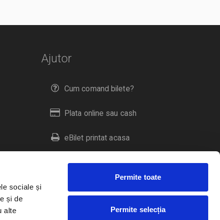
Ajutor
Cum comand bilete?
Plata online sau cash
eBilet printat acasa
Livrare prin curier
Permite toate
Returnare bilete
le sociale și
e și de
Permite selecția
u alte
Duplicare bilete