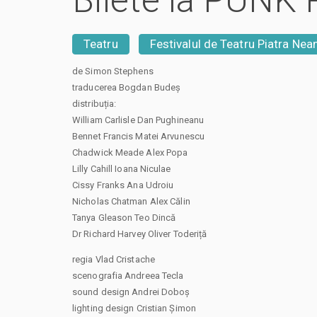
Bilete la PUNK
Teatru
Festivalul de Teatru Piatra Nea
de Simon Stephens
traducerea Bogdan Budeș
distribuția:
William Carlisle Dan Pughineanu
Bennet Francis Matei Arvunescu
Chadwick Meade Alex Popa
Lilly Cahill Ioana Niculae
Cissy Franks Ana Udroiu
Nicholas Chatman Alex Călin
Tanya Gleason Teo Dincă
Dr Richard Harvey Oliver Toderiță
regia Vlad Cristache
scenografia Andreea Tecla
sound design Andrei Doboș
lighting design Cristian Șimon