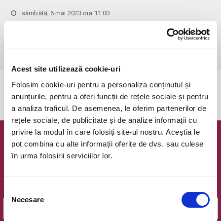
sâmbătă, 6 mai 2023 ora 11:00
Bucuresti, Diverta Lipscani
vezi pe harta
 Pentru copiii cu vârsta de peste 1 an se achită bilet.

Se achită bilete atât pentru părinti cât și pentru copii.
Acest site utilizează cookie-uri
Folosim cookie-uri pentru a personaliza conținutul și
Evenimentul a expirat.
anunțurile, pentru a oferi funcții de rețele sociale și pentru
a analiza traficul. De asemenea, le oferim partenerilor de
rețele sociale, de publicitate și de analize informații cu
privire la modul în care folosiți site-ul nostru. Aceștia le
Newsletter @ Bilete.ro
pot combina cu alte informații oferite de dvs. sau culese
în urma folosirii serviciilor lor.
Oferte exclusive si o editie saptamanala cu cele mai noi
evenimente.
Selecția
Email
Necesare
consimțământului