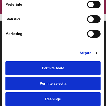
Preferinţe
OK
Statistici
Marketing
Evenimente
Ajutor
Afişare
Teatru
Cum comand bilete?
Concerte si
Permite toate
festivaluri
Plata online sau cash
Sport
Permite selecția
eBilet printat acasa
Pentru copii
Cultura
Livrare prin curier
Respinge
Diverse