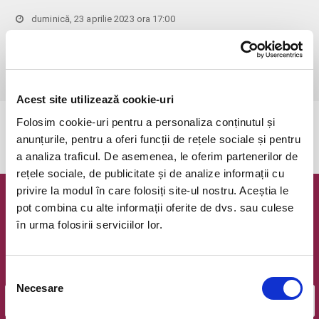
duminică, 23 aprilie 2023 ora 17:00
Bucuresti, Clubul Taranului - La Mama
vezi pe harta
 Pentru copiii cu vârsta de peste 1 an se achită bilet.

Se achită bilete atât pentru părinti cât și pentru copii.
Acest site utilizează cookie-uri
Folosim cookie-uri pentru a personaliza conținutul și
Evenimentul a expirat.
anunțurile, pentru a oferi funcții de rețele sociale și pentru
a analiza traficul. De asemenea, le oferim partenerilor de
rețele sociale, de publicitate și de analize informații cu
privire la modul în care folosiți site-ul nostru. Aceștia le
Newsletter @ Bilete.ro
pot combina cu alte informații oferite de dvs. sau culese
în urma folosirii serviciilor lor.
Oferte exclusive si o editie saptamanala cu cele mai noi
evenimente.
Selecția
Email
Necesare
consimțământului