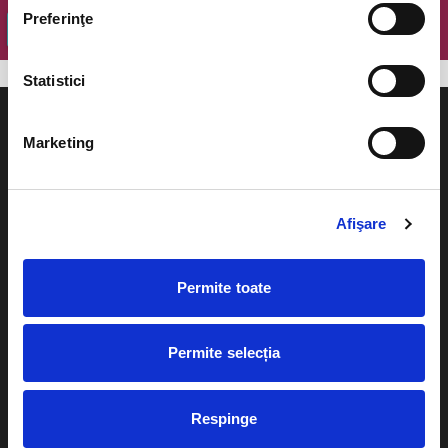
Preferinţe
OK
Statistici
Marketing
Evenimente
Ajutor
Afişare
Teatru
Cum comand bilete?
Concerte si
Permite toate
festivaluri
Plata online sau cash
Sport
Permite selecția
eBilet printat acasa
Pentru copii
Cultura
Livrare prin curier
Respinge
Diverse