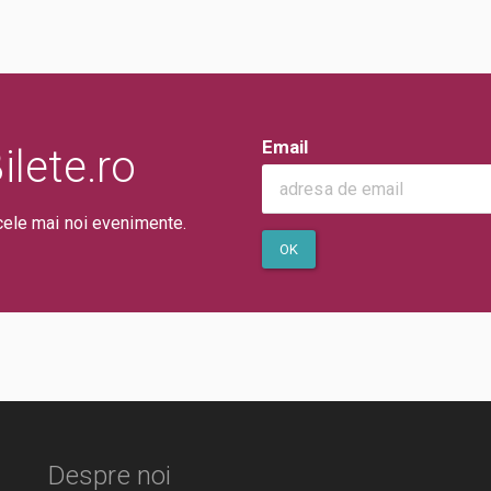
Email
lete.ro
cele mai noi evenimente.
OK
Despre noi