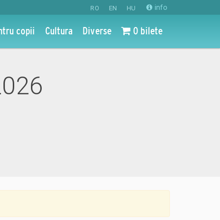
info
RO
EN
HU
ntru copii
Cultura
Diverse
0 bilete
2026