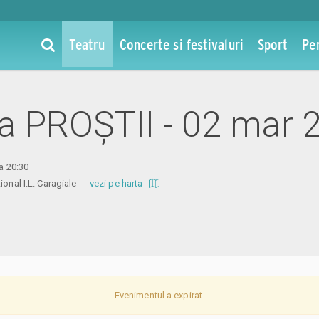
Teatru
Concerte si festivaluri
Sport
Pe
 la PROȘTII - 02 mar 
ra 20:30
ational I.L. Caragiale
vezi pe harta
Evenimentul a expirat.