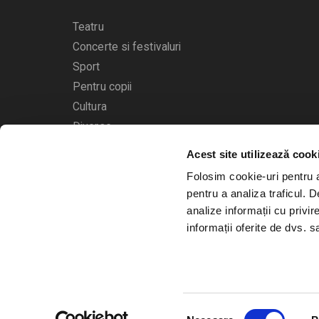
Teatru
Concerte si festivaluri
Sport
Pentru copii
Cultura
Diverse
Acest site utilizează cook
Calendarul evenimentelor
Folosim cookie-uri pentru a 
pentru a analiza traficul. 
analize informații cu privir
informații oferite de dvs. sa
© 2006 - 2026
Bilete.ro
Selecția
A.N.P.C.
O.D.R.