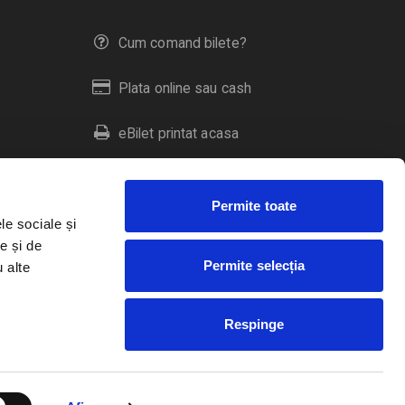
Cum comand bilete?
Plata online sau cash
eBilet printat acasa
Livrare prin curier
Permite toate
Returnare bilete
le sociale și
e și de
Permite selecția
u alte
Duplicare bilete
Respinge
RO
EN
HU