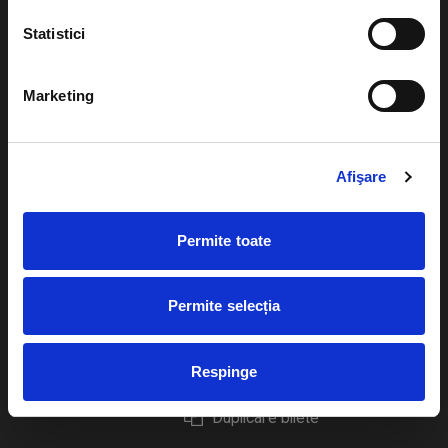
Statistici
Marketing
Evenimente
Ajutor
Teatru
Cum comand bilete?
Afişare
Concerte si
festivaluri
Plata online sau cash
Permite toate
Sport
eBilet printat acasa
Pentru copii
Cultura
Permite selecția
Livrare prin curier
Diverse
Calendar
Returnare bilete
Respinge
Duplicare bilete