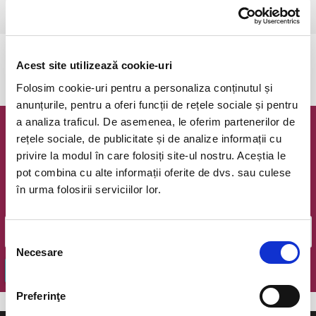
Bucuresti, Teatrul National I.L. Caragiale
vezi pe harta
Evenimentul a expirat.
Acest site utilizează cookie-uri
Folosim cookie-uri pentru a personaliza conținutul și
anunțurile, pentru a oferi funcții de rețele sociale și pentru
a analiza traficul. De asemenea, le oferim partenerilor de
Newsletter @ Bilete.ro
rețele sociale, de publicitate și de analize informații cu
privire la modul în care folosiți site-ul nostru. Aceștia le
Oferte exclusive si o editie saptamanala cu cele mai noi
pot combina cu alte informații oferite de dvs. sau culese
evenimente.
în urma folosirii serviciilor lor.
Email
Selecția
Necesare
consimțământului
OK
Preferinţe