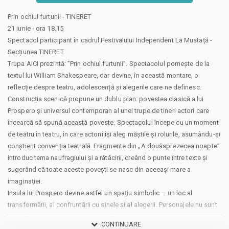
Prin ochiul furtunii - TINERET
21 iunie - ora 18.15
Spectacol participant în cadrul Festivalului Independent La Mustață -
Secțiunea TINERET
Trupa AICI prezintă: ”Prin ochiul furtunii”. Spectacolul pornește de la
textul lui William Shakespeare, dar devine, în această montare, o
reflecție despre teatru, adolescență și alegerile care ne definesc.
Construcția scenică propune un dublu plan: povestea clasică a lui
Prospero și universul contemporan al unei trupe de tineri actori care
încearcă să spună această poveste. Spectacolul începe cu un moment
de teatru în teatru, în care actorii își aleg măștile și rolurile, asumându-și
conștient convenția teatrală. Fragmente din „A douăsprezecea noapte”
introduc tema naufragiului și a rătăcirii, creând o punte între texte și
sugerând că toate aceste povești se nasc din aceeași mare a
imaginației.
Insula lui Prospero devine astfel un spațiu simbolic – un loc al
transformării, al confruntării cu sinele și al alegerii. Personajele nu sunt
doar figuri shakespeariene, ci și reflecții ale actorilor care le
CONTINUARE
interpretează. În acest sens, distribuirea aceluiași actor în roluri diferite