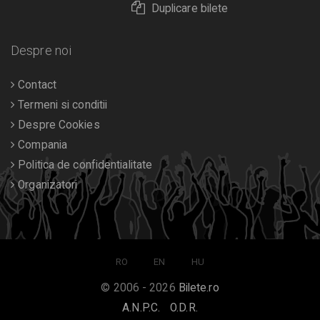
Duplicare bilete
Despre noi
Contact
Termeni si conditii
Despre Cookies
Compania
Politica de confidentialitate
Organizatori
RO
EN
HU
© 2006 - 2026
Bilete.ro
A.N.P.C.
O.D.R.