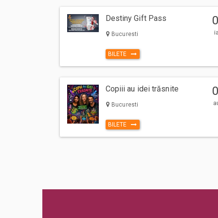
Destiny Gift Pass
i
Bucuresti
BILETE
Copiii au idei trăsnite
a
Bucuresti
BILETE