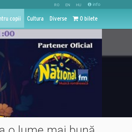
info
RO
EN
HU
ntru copii
Cultura
Diverse
0 bilete
rea o lume mai bună