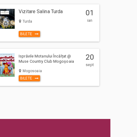
Vizitare Salina Turda
01
ian
Turda
BILETE
20
Isprăvile Motanului Încălțat @
Muse Country Club Mogoșoaia
sept
Mogosoaia
BILETE