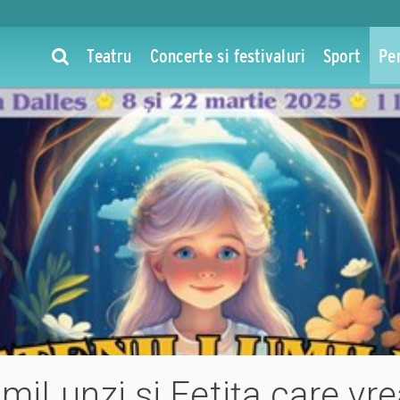
Teatru
Concerte si festivaluri
Sport
Pe
LumiLunzi și Fetița care v