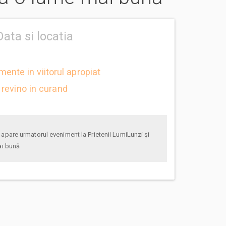
Data si locatia
mente in viitorul apropiat
revino in curand
ai bună