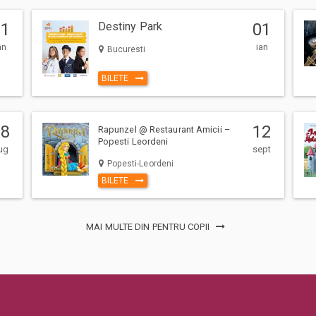
01
Destiny Park
01
an
ian
Bucuresti
BILETE
08
12
Rapunzel @ Restaurant Amicii –
Popesti Leordeni
ug
sept
Popesti-Leordeni
BILETE
MAI MULTE DIN PENTRU COPII