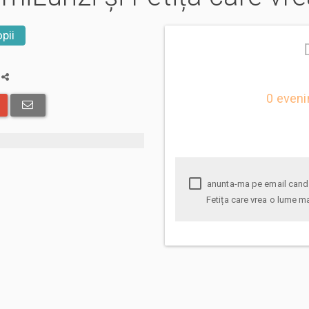
pii
a
0 eveni
anunta-ma pe email cand apare urmatorul eveniment la Prietenii LumiLunzi și
Fetița care vrea o lume m