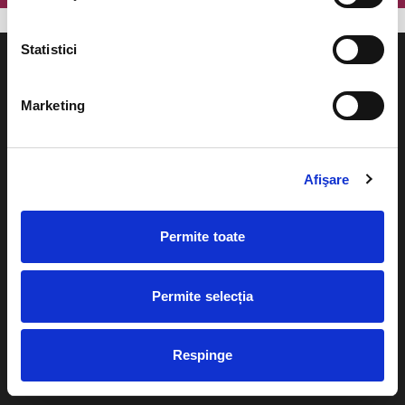
Statistici
Marketing
Evenimente
Ajutor
Afişare
Teatru
Cum comand bilete?
Concerte si
festivaluri
Plata online sau cash
Permite toate
Sport
eBilet printat acasa
Pentru copii
Permite selecția
Cultura
Livrare prin curier
Diverse
Respinge
Calendar
Returnare bilete