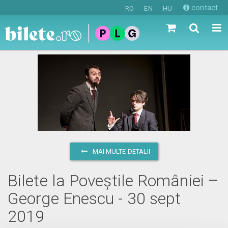
contact
RO
EN
HU
MAI MULTE DETALII
Bilete la Poveștile României –
George Enescu - 30 sept
2019