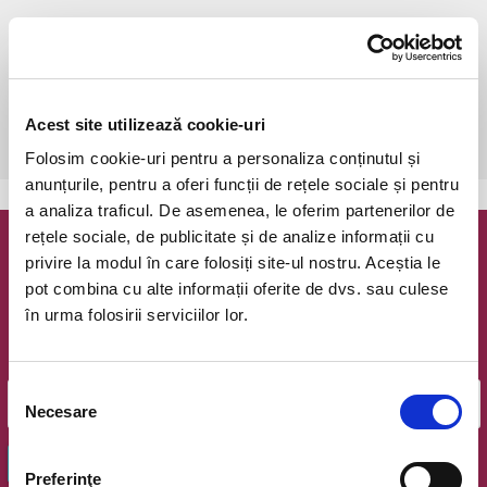
luni, 30 septembrie 2019 ora 22:00
Piatra Neamt, The Library Bar
vezi pe harta
 Locurile se ocupa in functie de sosirea in sala!

recomandare de vârstă: 12 ani 

Acest site utilizează cookie-uri
Folosim cookie-uri pentru a personaliza conținutul și
anunțurile, pentru a oferi funcții de rețele sociale și pentru
a analiza traficul. De asemenea, le oferim partenerilor de
rețele sociale, de publicitate și de analize informații cu
Newsletter @ Bilete.ro
privire la modul în care folosiți site-ul nostru. Aceștia le
pot combina cu alte informații oferite de dvs. sau culese
Oferte exclusive si o editie saptamanala cu cele mai noi
în urma folosirii serviciilor lor.
evenimente.
Email
Selecția
Necesare
consimțământului
OK
Preferinţe