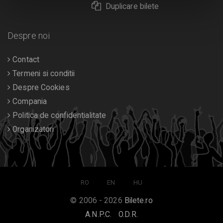
Duplicare bilete
Despre noi
Contact
Termeni si conditii
Despre Cookies
Compania
Politica de confidentialitate
Organizatori
RO
EN
HU
© 2006 - 2026
Bilete.ro
A.N.P.C.
O.D.R.