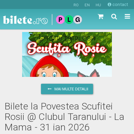
contact
RO
EN
HU
MAI MULTE DETALII
Bilete la Povestea Scufitei
Rosii @ Clubul Taranului - La
Mama - 31 ian 2026