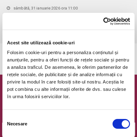
sâmbătă, 31 ianuarie 2026 ora 11:00
Bucuresti, Clubul Taranului - La Mama
vezi pe harta
 Pentru copiii cu vârsta de peste 1 an se achită bilet.

Se achită bilete atât pentru părinti cât și pentru copii.
Acest site utilizează cookie-uri
Folosim cookie-uri pentru a personaliza conținutul și
Evenimentul a expirat.
anunțurile, pentru a oferi funcții de rețele sociale și pentru
a analiza traficul. De asemenea, le oferim partenerilor de
rețele sociale, de publicitate și de analize informații cu
privire la modul în care folosiți site-ul nostru. Aceștia le
Newsletter @ Bilete.ro
pot combina cu alte informații oferite de dvs. sau culese
în urma folosirii serviciilor lor.
Oferte exclusive si o editie saptamanala cu cele mai noi
evenimente.
Selecția
Email
Necesare
consimțământului