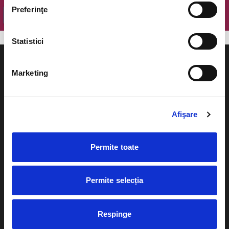
Preferinţe
OK
Statistici
Marketing
Evenimente
Ajutor
Afişare
Teatru
Cum comand bilete?
Concerte si
Permite toate
festivaluri
Plata online sau cash
Sport
Permite selecția
eBilet printat acasa
Pentru copii
Cultura
Livrare prin curier
Respinge
Diverse