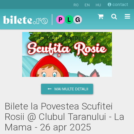
contact
RO
EN
HU
MAI MULTE DETALII
Bilete la Povestea Scufitei
Rosii @ Clubul Taranului - La
Mama - 26 apr 2025