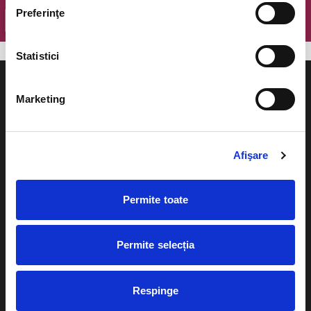
Preferinţe
OK
Statistici
Marketing
Evenimente
Ajutor
Afişare
Teatru
Cum comand bilete?
Concerte si
Permite toate
festivaluri
Plata online sau cash
Sport
Permite selecția
eBilet printat acasa
Pentru copii
Cultura
Livrare prin curier
Respinge
Diverse