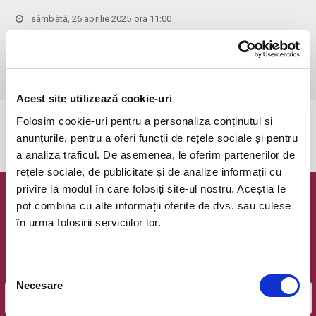
sâmbătă, 26 aprilie 2025 ora 11:00
Bucuresti, Clubul Taranului - La Mama
vezi pe harta
 Pentru copiii cu vârsta de peste 1 an se achită bilet.

Se achită bilete atât pentru părinti cât și pentru copii.
Acest site utilizează cookie-uri
Folosim cookie-uri pentru a personaliza conținutul și
Evenimentul a expirat.
anunțurile, pentru a oferi funcții de rețele sociale și pentru
a analiza traficul. De asemenea, le oferim partenerilor de
rețele sociale, de publicitate și de analize informații cu
privire la modul în care folosiți site-ul nostru. Aceștia le
Newsletter @ Bilete.ro
pot combina cu alte informații oferite de dvs. sau culese
în urma folosirii serviciilor lor.
Oferte exclusive si o editie saptamanala cu cele mai noi
evenimente.
Selecția
Email
Necesare
consimțământului