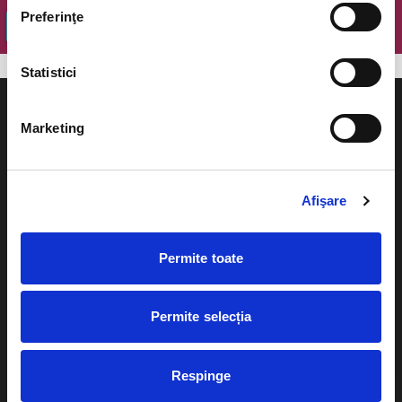
Preferinţe
OK
Statistici
Marketing
Evenimente
Ajutor
Afişare
Teatru
Cum comand bilete?
Concerte si
Permite toate
festivaluri
Plata online sau cash
Sport
Permite selecția
eBilet printat acasa
Pentru copii
Cultura
Livrare prin curier
Respinge
Diverse