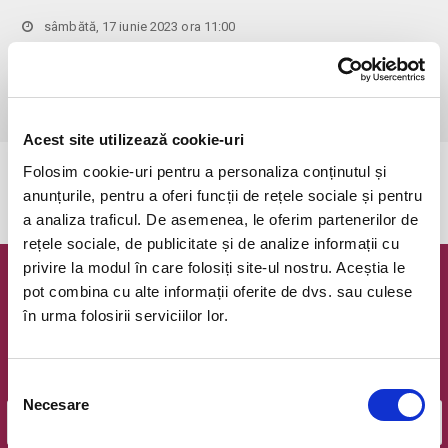
sâmbătă, 17 iunie 2023 ora 11:00
Bucuresti, Clubul Taranului - La Mama
vezi pe harta
 Pentru copiii cu vârsta de peste 1 an se achită bilet.

Se achită bilete atât pentru părinti cât și pentru copii.
Acest site utilizează cookie-uri
Folosim cookie-uri pentru a personaliza conținutul și
Evenimentul a expirat.
anunțurile, pentru a oferi funcții de rețele sociale și pentru
a analiza traficul. De asemenea, le oferim partenerilor de
rețele sociale, de publicitate și de analize informații cu
privire la modul în care folosiți site-ul nostru. Aceștia le
Newsletter @ Bilete.ro
pot combina cu alte informații oferite de dvs. sau culese
în urma folosirii serviciilor lor.
Oferte exclusive si o editie saptamanala cu cele mai noi
evenimente.
Selecția
Email
Necesare
consimțământului