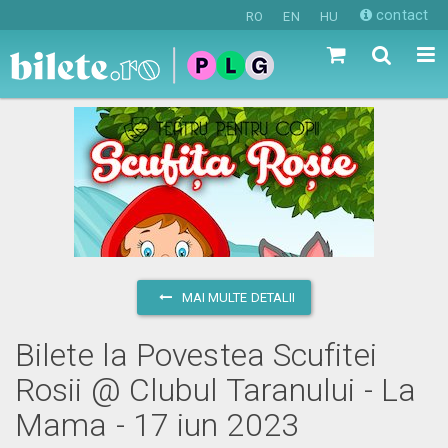
contact
RO
EN
HU
MAI MULTE DETALII
Bilete la Povestea Scufitei
Rosii @ Clubul Taranului - La
Mama - 17 iun 2023