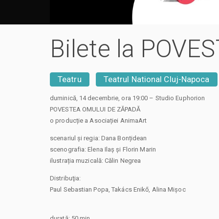
Bilete la POV
Teatru
Teatrul National Cluj-Napoca
duminică, 14 decembrie, ora 19:00 – Studio Euphorion
POVESTEA OMULUI DE ZĂPADĂ
o producție a Asociației AnimaArt
scenariul și regia: Dana Bonțidean
scenografia: Elena Ilaș și Florin Marin
ilustrația muzicală: Călin Negrea
Distribuţia:
Paul Sebastian Popa, Takács Enikő, Alina Mișoc
durată: 50 min.