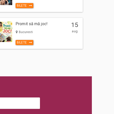
BILETE
Promit să mă joc!
15
aug
Bucuresti
BILETE