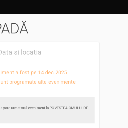
PADĂ
Data si locatia
niment a fost pe 14 dec 2025
unt programate alte evenimente