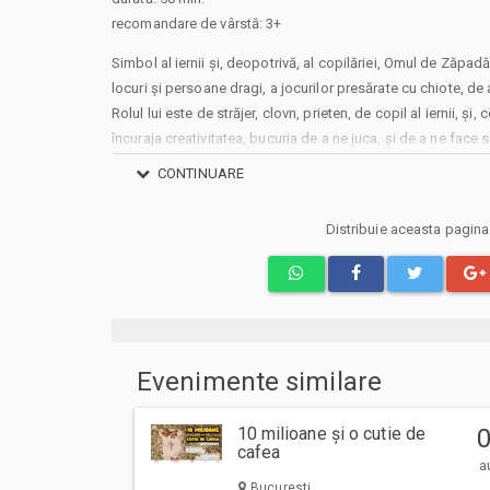
recomandare de vârstă: 3+
Simbol al iernii și, deopotrivă, al copilăriei, Omul de Zăp
locuri și persoane dragi, a jocurilor presărate cu chiote, de
Rolul lui este de străjer, clovn, prieten, de copil al iernii, și
încuraja creativitatea, bucuria de a ne juca, și de a ne face
CONTINUARE
Distribuie aceasta pagin
Evenimente similare
10 milioane și o cutie de
cafea
a
Bucuresti