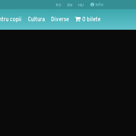
info
RO
EN
HU
ntru copii
Cultura
Diverse
0 bilete