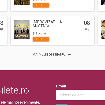
BILETE
08
IMPROVIZAT... LA
08
MUSTAȚĂ!
ug
aug
Bucuresti
BILETE
MAI MULTE DIN TEATRU
Email
lete.ro
cele mai noi evenimente.