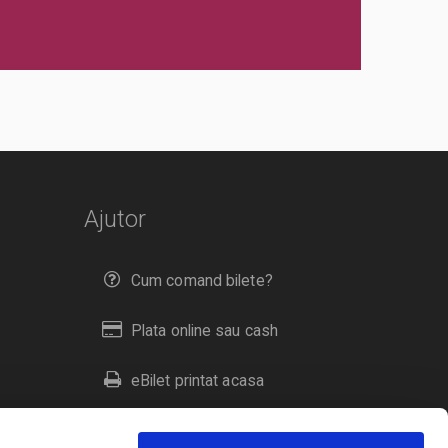
Ajutor
Cum comand bilete?
Plata online sau cash
eBilet printat acasa
Livrare prin curier