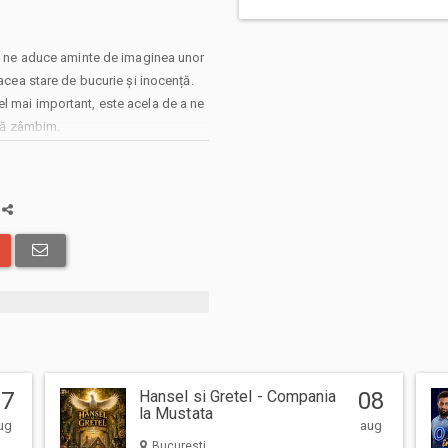
adă ne aduce aminte de imaginea unor
 acea stare de bucurie și inocență.
, cel mai important, este acela de a ne
 să zâmbim.
a
07
Hansel si Gretel - Compania
08
la Mustata
ug
aug
Bucuresti