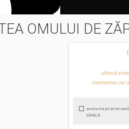
ESTEA OMULUI DE ZĂ
ultimul eve
momentan nu s
anunta-ma pe email cand apare urmatorul eveniment la POVESTEA OMULUI DE
ZĂPADĂ