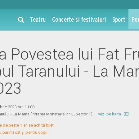
Teatru
Concerte si festivaluri
Sport
Pe
 la Povestea lui Fat 
ul Taranului - La Ma
023
brie 2023 ora 11:00
anului - La Mama (Intrarea Monetariei nr. 3, Sector 1)
vezi pe harta
a de peste 1 an se achită bilet.

 părinti cât și pentru copii.