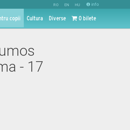
info
RO
EN
HU
ntru copii
Cultura
Diverse
0 bilete
Frumos
ma - 17