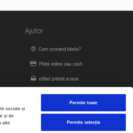
Ajutor
Cum comand bilete?
Plata online sau cash
eBilet printat acasa
Livrare prin curier
Permite toate
Returnare bilete
le sociale și
e și de
Permite selecția
u alte
Duplicare bilete