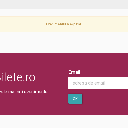
Evenimentul a expirat.
Email
lete.ro
cele mai noi evenimente.
OK