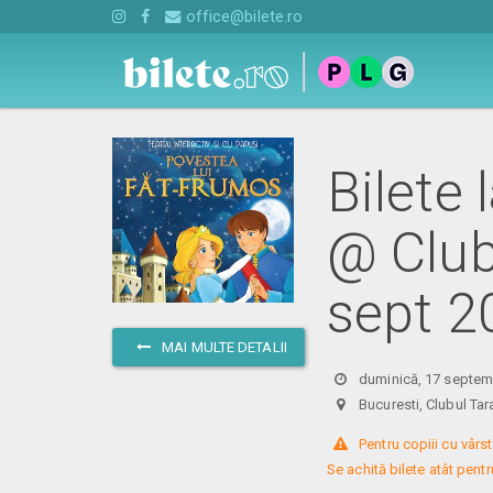
office@bilete.ro
Bilete
@ Club
sept 2
MAI MULTE DETALII
duminică, 17 septem
Bucuresti, Clubul Tar
 Pentru copiii cu vârst
Se achită bilete atât pentru