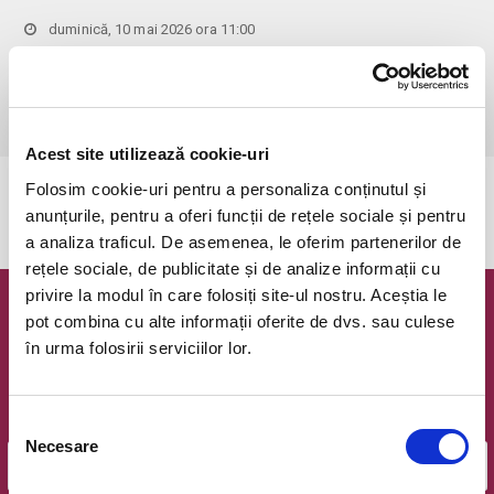
duminică, 10 mai 2026 ora 11:00
Bucuresti, Terasa Florilor
vezi pe harta
 Pentru copiii cu vârsta de peste 1 an se achită bilet.

Se achită bilete atât pentru părinti cât și pentru copii.
Acest site utilizează cookie-uri
Folosim cookie-uri pentru a personaliza conținutul și
Evenimentul a expirat.
anunțurile, pentru a oferi funcții de rețele sociale și pentru
a analiza traficul. De asemenea, le oferim partenerilor de
rețele sociale, de publicitate și de analize informații cu
privire la modul în care folosiți site-ul nostru. Aceștia le
Newsletter @ Bilete.ro
pot combina cu alte informații oferite de dvs. sau culese
în urma folosirii serviciilor lor.
Oferte exclusive si o editie saptamanala cu cele mai noi
evenimente.
Selecția
Email
Necesare
consimțământului