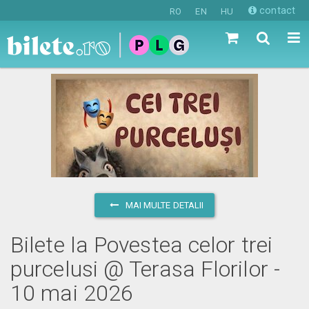
contact
RO
EN
HU
MAI MULTE DETALII
Bilete la Povestea celor trei
purcelusi @ Terasa Florilor -
10 mai 2026