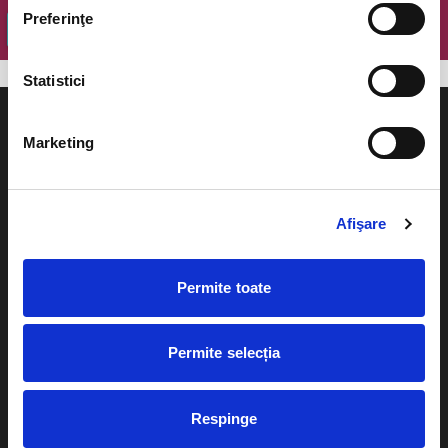
Preferinţe
OK
Statistici
Marketing
Evenimente
Ajutor
Afişare
Teatru
Cum comand bilete?
Concerte si
Permite toate
festivaluri
Plata online sau cash
Sport
Permite selecția
eBilet printat acasa
Pentru copii
Cultura
Livrare prin curier
Respinge
Diverse