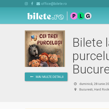
office@bilete.ro
Bilete 
purcel
Bucure
MAI MULTE DETALII
duminică, 28 iunie 2
Bucuresti, Hard R