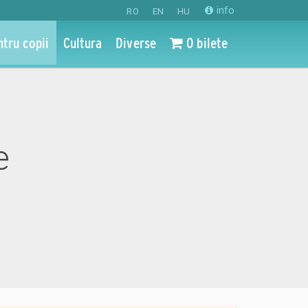
info
RO
EN
HU
ntru copii
Cultura
Diverse
0 bilete
e