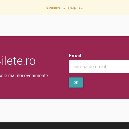
Evenimentul a expirat.
Email
lete.ro
cele mai noi evenimente.
OK