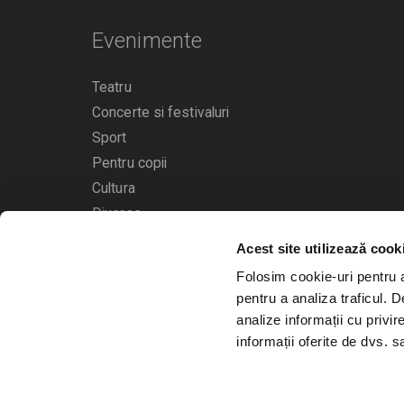
Evenimente
Teatru
Concerte si festivaluri
Sport
Pentru copii
Cultura
Diverse
Acest site utilizează cook
Calendarul evenimentelor
Folosim cookie-uri pentru a 
pentru a analiza traficul. 
analize informații cu privir
informații oferite de dvs. sa