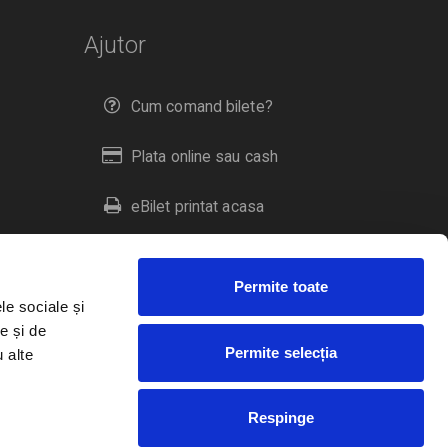
Ajutor
Cum comand bilete?
Plata online sau cash
eBilet printat acasa
Livrare prin curier
Permite toate
Returnare bilete
le sociale și
e și de
Permite selecția
u alte
Duplicare bilete
Respinge