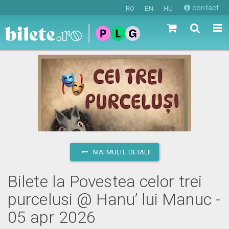
contact
RO
EN
HU
MAI MULTE DETALII
Bilete la Povestea celor trei
purcelusi @ Hanu’ lui Manuc -
05 apr 2026