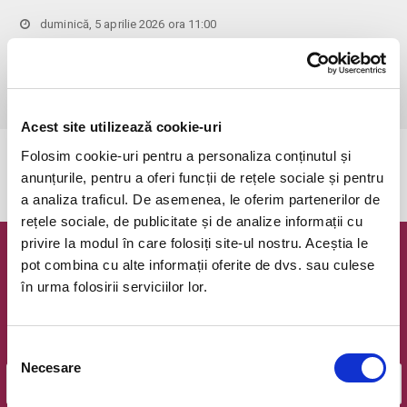
duminică, 5 aprilie 2026 ora 11:00
Bucuresti, Hanu' lui Manuc
vezi pe harta
 Pentru copiii cu vârsta de peste 1 an se achită bilet.

Se achită bilete atât pentru părinti cât și pentru copii.
Acest site utilizează cookie-uri
Folosim cookie-uri pentru a personaliza conținutul și
Evenimentul a expirat.
anunțurile, pentru a oferi funcții de rețele sociale și pentru
a analiza traficul. De asemenea, le oferim partenerilor de
rețele sociale, de publicitate și de analize informații cu
privire la modul în care folosiți site-ul nostru. Aceștia le
Newsletter @ Bilete.ro
pot combina cu alte informații oferite de dvs. sau culese
în urma folosirii serviciilor lor.
Oferte exclusive si o editie saptamanala cu cele mai noi
evenimente.
Selecția
Email
Necesare
consimțământului