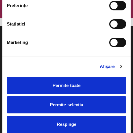
Preferinţe
OK
Statistici
Marketing
Evenimente
Ajutor
Afişare
Teatru
Cum comand bilete?
Concerte si
Permite toate
festivaluri
Plata online sau cash
Sport
Permite selecția
eBilet printat acasa
Pentru copii
Cultura
Livrare prin curier
Respinge
Diverse