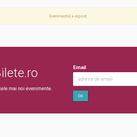
Evenimentul a expirat.
Email
lete.ro
cele mai noi evenimente.
OK