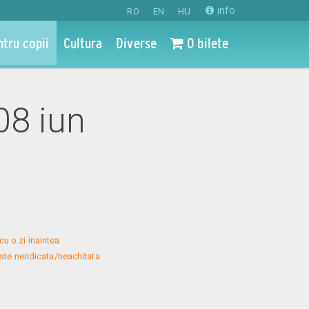
info
RO
EN
HU
ntru copii
Cultura
Diverse
0 bilete
08 iun
u o zi inaintea 
te neridicata/neachitata 