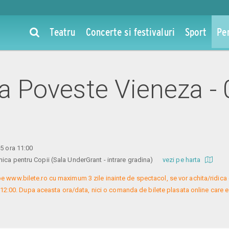
Teatru
Concerte si festivaluri
Sport
Pe
la Poveste Vieneza - 
25 ora 11:00
ica pentru Copii (Sala UnderGrant - intrare gradina)
vezi pe harta
e www.bilete.ro cu maximum 3 zile inainte de spectacol, se vor achita/ridica c
 12:00. Dupa aceasta ora/data, nici o comanda de bilete plasata online care es