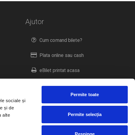
Ajutor
Cum comand bilete?
Plata online sau cash
eBilet printat acasa
Livrare prin curier
Permite toate
Returnare bilete
le sociale și
e și de
Permite selecția
u alte
Duplicare bilete
Respinge