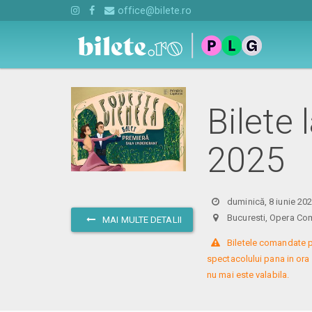
office@bilete.ro
Bilete 
2025
duminică, 8 iunie 20
Bucuresti, Opera Com
MAI MULTE DETALII
 Biletele comandate p
spectacolului pana in ora
nu mai este valabila.