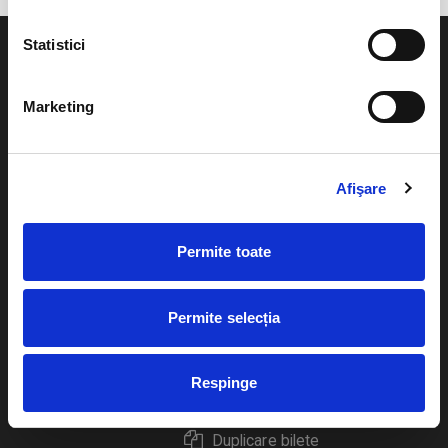
Statistici
Marketing
Evenimente
Ajutor
Teatru
Afişare
Cum comand bilete?
Concerte si
festivaluri
Plata online sau cash
Permite toate
Sport
eBilet printat acasa
Pentru copii
Permite selecția
Cultura
Livrare prin curier
Diverse
Respinge
Calendar
Returnare bilete
Duplicare bilete