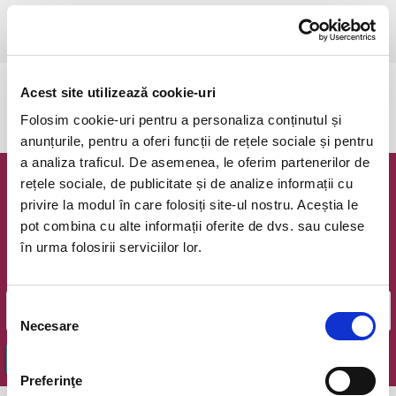
Bucuresti, Opera Comica pentru Copii (Salonul Mozart - intrare
curte)
vezi pe harta
Acest site utilizează cookie-uri
Evenimentul a expirat.
Folosim cookie-uri pentru a personaliza conținutul și
anunțurile, pentru a oferi funcții de rețele sociale și pentru
a analiza traficul. De asemenea, le oferim partenerilor de
rețele sociale, de publicitate și de analize informații cu
Newsletter @ Bilete.ro
privire la modul în care folosiți site-ul nostru. Aceștia le
pot combina cu alte informații oferite de dvs. sau culese
Oferte exclusive si o editie saptamanala cu cele mai noi
în urma folosirii serviciilor lor.
evenimente.
Email
Selecția
Necesare
consimțământului
OK
Preferinţe