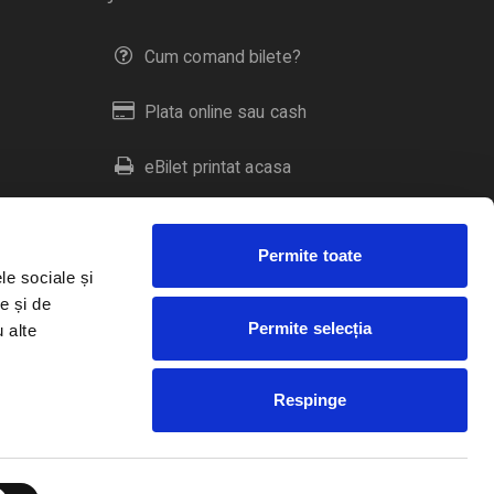
Cum comand bilete?
Plata online sau cash
eBilet printat acasa
Livrare prin curier
Permite toate
Returnare bilete
le sociale și
e și de
Permite selecția
u alte
Duplicare bilete
Respinge
RO
EN
HU