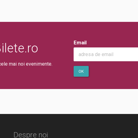
Email
lete.ro
cele mai noi evenimente.
OK
Despre noi