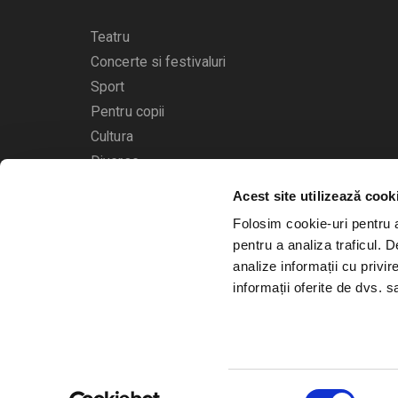
Teatru
Concerte si festivaluri
Sport
Pentru copii
Cultura
Diverse
Acest site utilizează cook
Calendarul evenimentelor
Folosim cookie-uri pentru a 
pentru a analiza traficul. 
analize informații cu privir
informații oferite de dvs. sa
© 2006 - 2026
Bilete.ro
Selecția
A.N.P.C.
O.D.R.