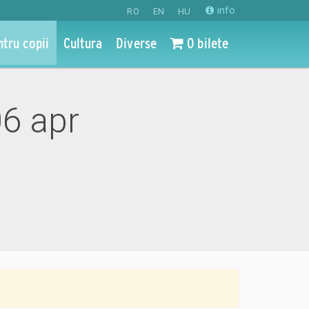
info
RO
EN
HU
ntru copii
Cultura
Diverse
0 bilete
06 apr