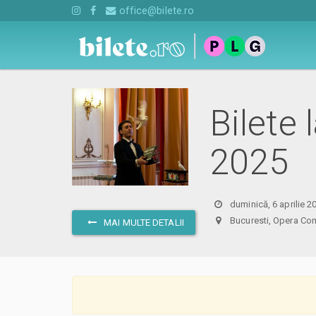
office@bilete.ro
Bilete
2025
duminică, 6 aprilie 2
Bucuresti, Opera Com
MAI MULTE DETALII