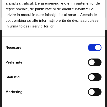
Alice și lumea minunată @ Cafeneaua Amicii - Popești Leordeni
a analiza traficul. De asemenea, le oferim partenerilor de
Popesti-Leordeni
rețele sociale, de publicitate și de analize informații cu
10 octombrie
privire la modul în care folosiți site-ul nostru. Aceștia le
pot combina cu alte informații oferite de dvs. sau culese
în urma folosirii serviciilor lor.
Selecția
Necesare
consimțământului
Evenimente
Ajutor
Preferinţe
Teatru
Cum comand bilete?
Concerte si
Statistici
festivaluri
Plata online sau cash
Sport
Marketing
eBilet printat acasa
Pentru copii
Cultura