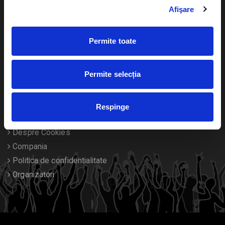
Livrare prin curier
Diverse
Afişare
Calendar
Returnare bilete
Permite toate
Duplicare bilete
Permite selecția
Despre noi
Contact
Respinge
Termeni si conditii
Despre Cookies
Compania
Politica de confidentialitate
Organizatori