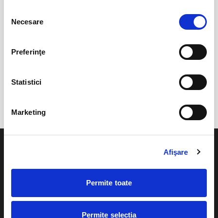
Selecția
0 evenimente in viitorul apropiat
Necesare
consimțământului
revino mai tarziu
Preferinţe
anunta-ma pe email cand apare urmatorul eveniment la
Statistici
Teatrul Alexandru Davila
Marketing
Afişare
Permite toate
Evenimente
Ajutor
Teatru
Cum comand bilete?
Permite selecția