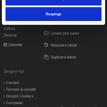
Concerte si
festivaluri
Plata online sau cash
Respinge
Sport
eBilet printat acasa
Pentru copii
Cultura
Livrare prin curier
Diverse
Calendar
Returnare bilete
Duplicare bilete
Despre noi
Contact
Termeni si conditii
Despre Cookies
Compania