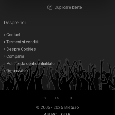
Duplicare bilete
Despre noi
Contact
Termeni si conditii
Despre Cookies
Compania
Politica de confidentialitate
Organizatori
RO
EN
HU
© 2006 - 2026
Bilete.ro
A.N.P.C.
O.D.R.