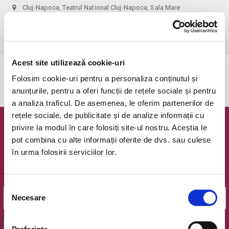
Cluj-Napoca, Teatrul National Cluj-Napoca, Sala Mare
vezi pe harta
Acest site utilizează cookie-uri
Evenimentul a expirat.
Folosim cookie-uri pentru a personaliza conținutul și
anunțurile, pentru a oferi funcții de rețele sociale și pentru
a analiza traficul. De asemenea, le oferim partenerilor de
rețele sociale, de publicitate și de analize informații cu
privire la modul în care folosiți site-ul nostru. Aceștia le
Newsletter @ Bilete.ro
pot combina cu alte informații oferite de dvs. sau culese
în urma folosirii serviciilor lor.
Oferte exclusive si o editie saptamanala cu cele mai noi
evenimente.
Email
Selecția
Necesare
consimțământului
OK