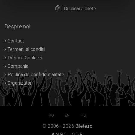
Duplicare bilete
Despre noi
Contact
Termeni si conditii
Despre Cookies
Compania
Politica de confidentialitate
Organizatori
RO
EN
HU
© 2006 - 2026
Bilete.ro
A.N.P.C.
O.D.R.