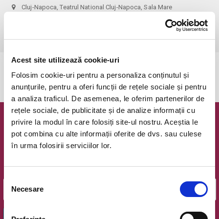
Cluj-Napoca, Teatrul National Cluj-Napoca, Sala Mare
vezi pe harta
Acest site utilizează cookie-uri
Evenimentul a expirat.
Folosim cookie-uri pentru a personaliza conținutul și
anunțurile, pentru a oferi funcții de rețele sociale și pentru
a analiza traficul. De asemenea, le oferim partenerilor de
rețele sociale, de publicitate și de analize informații cu
privire la modul în care folosiți site-ul nostru. Aceștia le
Newsletter @ Bilete.ro
pot combina cu alte informații oferite de dvs. sau culese
în urma folosirii serviciilor lor.
Oferte exclusive si o editie saptamanala cu cele mai noi
evenimente.
Email
Selecția
Necesare
consimțământului
OK