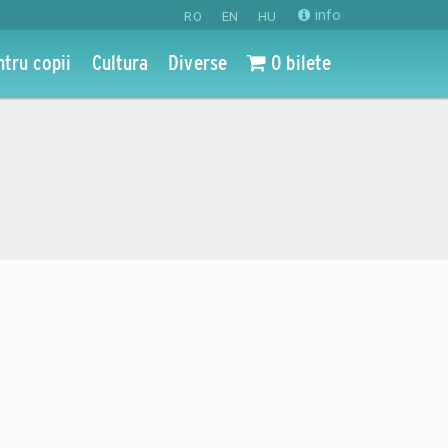
info
RO
EN
HU
ntru copii
Cultura
Diverse
0 bilete