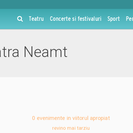
Teatru
Concerte si festivaluri
Sport
Pe
atra Neamt
0 evenimente in viitorul apropiat
revino mai tarziu