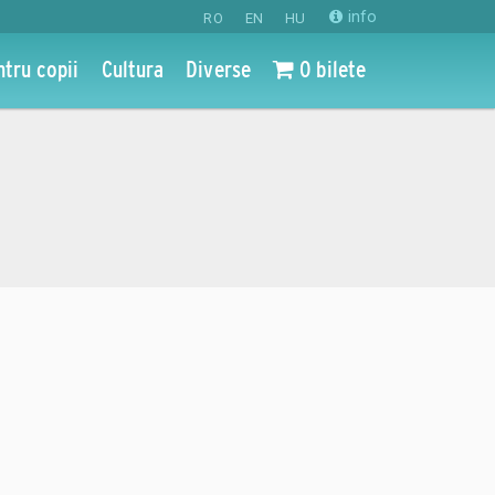
info
RO
EN
HU
ntru copii
Cultura
Diverse
0 bilete