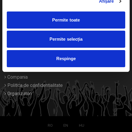
Afişare
Calendar
Returnare bilete
Permite toate
Duplicare bilete
Despre noi
Permite selecția
Contact
Respinge
Termeni si conditii
Despre Cookies
Compania
Politica de confidentialitate
Organizatori
RO
EN
HU