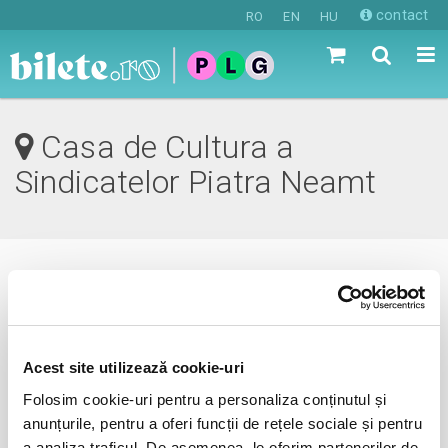
contact
RO
EN
HU
Casa de Cultura a
Sindicatelor Piatra Neamt
0 evenimente in viitorul apropiat
revino mai tarziu
Acest site utilizează cookie-uri
Folosim cookie-uri pentru a personaliza conținutul și
anunțurile, pentru a oferi funcții de rețele sociale și pentru
anunta-ma pe email cand apare urmatorul eveniment la
a analiza traficul. De asemenea, le oferim partenerilor de