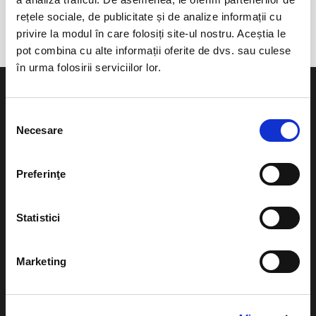
Casa de Cultura a Sindicatelor
rețele sociale, de publicitate și de analize informații cu
privire la modul în care folosiți site-ul nostru. Aceștia le
pot combina cu alte informații oferite de dvs. sau culese
în urma folosirii serviciilor lor.
Selecția
Necesare
consimțământului
Evenimente
Ajutor
Preferinţe
Teatru
Cum comand bilete?
Concerte si
Statistici
festivaluri
Plata online sau cash
Sport
eBilet printat acasa
Marketing
Pentru copii
Cultura
Livrare prin curier
Diverse