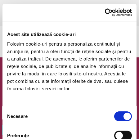
sâmbătă, 27 iunie 2026 ora 18:30
Cluj-Napoca, Opera Nationala Romana
vezi pe harta
Acest site utilizează cookie-uri
Evenimentul a expirat.
Folosim cookie-uri pentru a personaliza conținutul și
anunțurile, pentru a oferi funcții de rețele sociale și pentru
a analiza traficul. De asemenea, le oferim partenerilor de
rețele sociale, de publicitate și de analize informații cu
Newsletter @ Bilete.ro
privire la modul în care folosiți site-ul nostru. Aceștia le
pot combina cu alte informații oferite de dvs. sau culese
Oferte exclusive si o editie saptamanala cu cele mai noi
în urma folosirii serviciilor lor.
evenimente.
Email
Selecția
Necesare
consimțământului
OK
Preferinţe