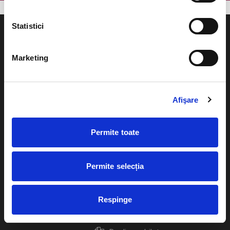
Statistici
Marketing
Evenimente
Ajutor
Teatru
Afişare
Cum comand bilete?
Concerte si
festivaluri
Plata online sau cash
Permite toate
Sport
eBilet printat acasa
Pentru copii
Permite selecția
Cultura
Livrare prin curier
Diverse
Respinge
Calendar
Returnare bilete