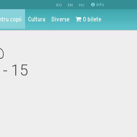
info
RO
EN
HU
ntru copii
Cultura
Diverse
0 bilete
@
 - 15