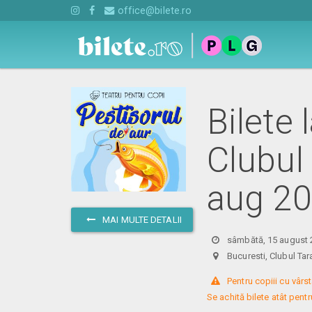
office@bilete.ro
Bilete 
Clubul
aug 2
MAI MULTE DETALII
sâmbătă, 15 august 
Bucuresti, Clubul T
 Pentru copiii cu vârst
Se achită bilete atât pentru