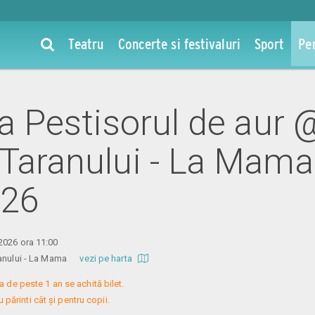
Teatru
Concerte si festivaluri
Sport
Pe
la Pestisorul de aur 
 Taranului - La Mama
026
2026 ora 11:00
aranului - La Mama
vezi pe harta
a de peste 1 an se achită bilet.

 părinti cât și pentru copii.