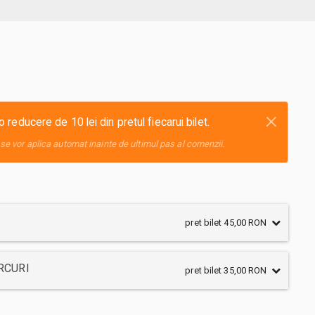
×
educere de 10 lei din pretul fiecarui bilet.
se vor aplica automat inainte de ultimul pas al comenzii.
pret bilet 45,00 RON
ERCURI
pret bilet 35,00 RON