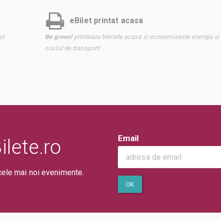
eBilet printat acasa
ii
Be green!
printeaza biletele acasa si economiseste energia si
costul de transport!
Email
lete.ro
cele mai noi evenimente.
OK