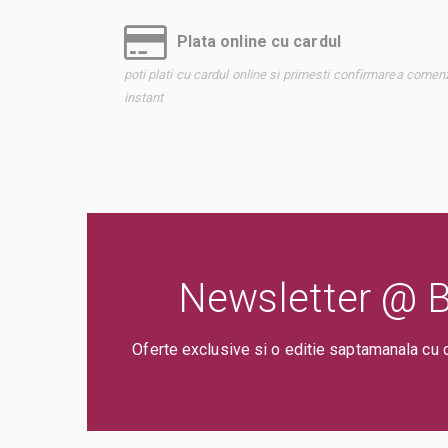
Plata online cu cardul
poti plati cu cardul online si primesti confirmarea comenz
instant
Newsletter @ Bi
Oferte exclusive si o editie saptamanala cu 