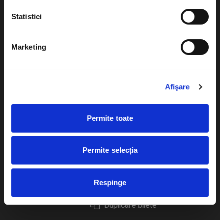
Statistici
Marketing
Evenimente
Ajutor
Teatru
Cum comand bilete?
Afişare
Concerte si
festivaluri
Plata online sau cash
Permite toate
Sport
eBilet printat acasa
Pentru copii
Cultura
Permite selecția
Livrare prin curier
Diverse
Calendar
Returnare bilete
Respinge
Duplicare bilete