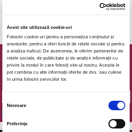
Bucuresti, Teatrul Amzei
vezi pe harta
Evenimentul a expirat.
Acest site utilizează cookie-uri
Folosim cookie-uri pentru a personaliza conținutul și
anunțurile, pentru a oferi funcții de rețele sociale și pentru
a analiza traficul. De asemenea, le oferim partenerilor de
Newsletter @ Bilete.ro
rețele sociale, de publicitate și de analize informații cu
privire la modul în care folosiți site-ul nostru. Aceștia le
Oferte exclusive si o editie saptamanala cu cele mai noi
pot combina cu alte informații oferite de dvs. sau culese
evenimente.
în urma folosirii serviciilor lor.
Email
Selecția
Necesare
consimțământului
OK
Preferinţe