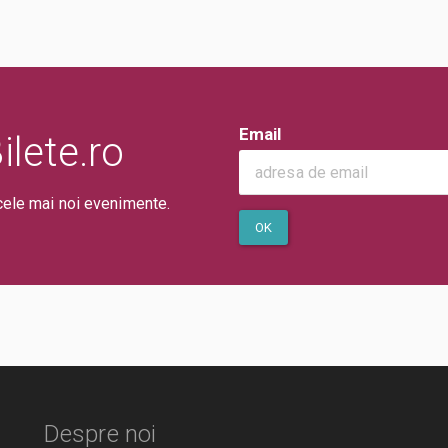
Email
lete.ro
cele mai noi evenimente.
OK
Despre noi