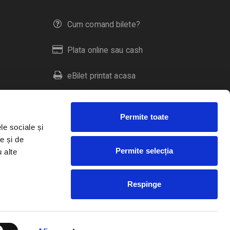
Cum comand bilete?
Plata online sau cash
eBilet printat acasa
Livrare prin curier
Permite toate
Returnare bilete
le sociale și
e și de
Permite selecția
u alte
Duplicare bilete
Respinge
RO
EN
HU