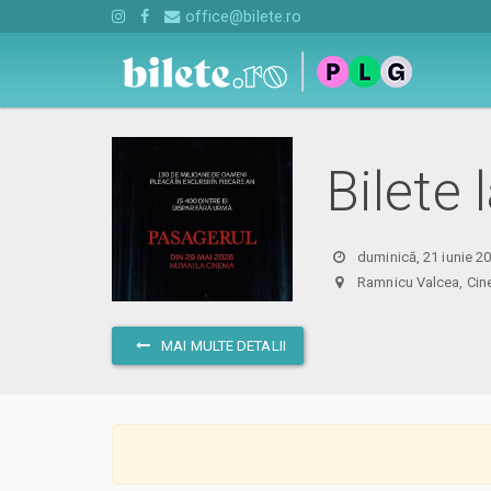
office@bilete.ro
Bilete
duminică, 21 iunie 2
Ramnicu Valcea, C
MAI MULTE DETALII