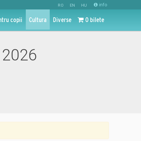
info
RO
EN
HU
ntru copii
Cultura
Diverse
0 bilete
n 2026