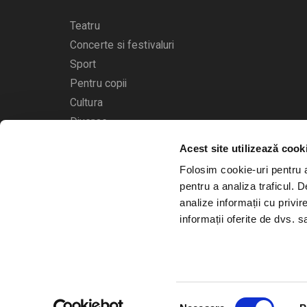
Teatru
Concerte si festivaluri
Sport
Pentru copii
Cultura
Diverse
Acest site utilizează cook
Calendarul evenimentelor
Folosim cookie-uri pentru a 
pentru a analiza traficul. 
analize informații cu privir
informații oferite de dvs. sa
© 2006 - 2026
Bilete.ro
Selecția
A.N.P.C.
O.D.R.