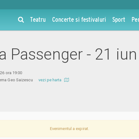
Teatru
Concerte si festivaluri
Sport
Pe
 la Passenger - 21 iu
026 ora 19:00
inema Geo Saizescu
vezi pe harta
Evenimentul a expirat.