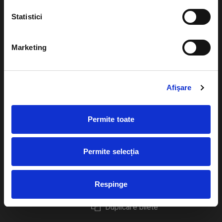
Statistici
Marketing
Evenimente
Ajutor
Teatru
Cum comand bilete?
Afişare
Concerte si
festivaluri
Plata online sau cash
Permite toate
Sport
eBilet printat acasa
Pentru copii
Cultura
Permite selecția
Livrare prin curier
Diverse
Calendar
Returnare bilete
Respinge
Duplicare bilete