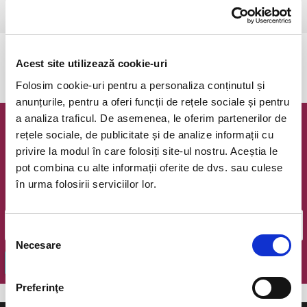
Ramnicu Valcea, Cinema Geo Saizescu
vezi pe harta
Evenimentul a expirat.
Acest site utilizează cookie-uri
Folosim cookie-uri pentru a personaliza conținutul și
anunțurile, pentru a oferi funcții de rețele sociale și pentru
a analiza traficul. De asemenea, le oferim partenerilor de
Newsletter @ Bilete.ro
rețele sociale, de publicitate și de analize informații cu
privire la modul în care folosiți site-ul nostru. Aceștia le
Oferte exclusive si o editie saptamanala cu cele mai noi
pot combina cu alte informații oferite de dvs. sau culese
evenimente.
în urma folosirii serviciilor lor.
Email
Selecția
Necesare
consimțământului
OK
Preferinţe