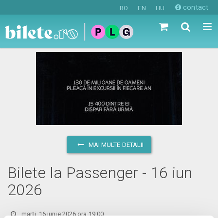
contact
RO
EN
HU
MAI MULTE DETALII
Bilete la Passenger - 16 iun
2026
marți, 16 iunie 2026 ora 19:00