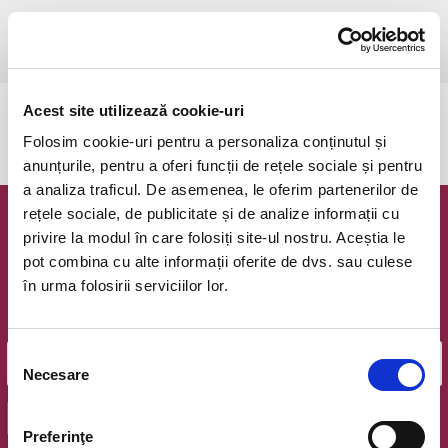
sâmbătă, 20 iunie 2026 ora 16:30
Bucuresti, Teatrul Amzei
vezi pe harta
Acest site utilizează cookie-uri
Evenimentul a expirat.
Folosim cookie-uri pentru a personaliza conținutul și
anunțurile, pentru a oferi funcții de rețele sociale și pentru
a analiza traficul. De asemenea, le oferim partenerilor de
rețele sociale, de publicitate și de analize informații cu
Newsletter @ Bilete.ro
privire la modul în care folosiți site-ul nostru. Aceștia le
pot combina cu alte informații oferite de dvs. sau culese
Oferte exclusive si o editie saptamanala cu cele mai noi
în urma folosirii serviciilor lor.
evenimente.
Email
Selecția
Necesare
consimțământului
OK
Preferinţe