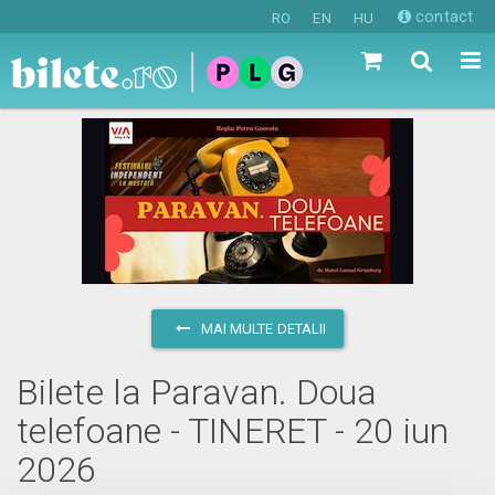
contact
RO
EN
HU
MAI MULTE DETALII
Bilete la Paravan. Doua
telefoane - TINERET - 20 iun
2026