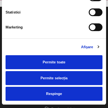
Statistici
Marketing
Evenimente
Ajutor
Teatru
Afişare
Cum comand bilete?
Concerte si
festivaluri
Plata online sau cash
Permite toate
Sport
eBilet printat acasa
Pentru copii
Permite selecția
Cultura
Livrare prin curier
Diverse
Respinge
Calendar
Returnare bilete