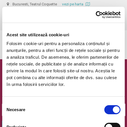
Bucuresti, Teatrul Coquette
vezi pe harta
 Dupa ora inceperii reprezentatiei biletele isi pierd valabilitatea, iar 
accesul in sala nu mai e permis. Va multumim pentru intelegere.
Acest site utilizează cookie-uri
Evenimentul a expirat.
Folosim cookie-uri pentru a personaliza conținutul și
anunțurile, pentru a oferi funcții de rețele sociale și pentru
a analiza traficul. De asemenea, le oferim partenerilor de
rețele sociale, de publicitate și de analize informații cu
privire la modul în care folosiți site-ul nostru. Aceștia le
Newsletter @ Bilete.ro
pot combina cu alte informații oferite de dvs. sau culese
în urma folosirii serviciilor lor.
Oferte exclusive si o editie saptamanala cu cele mai noi
evenimente.
Email
Selecția
Necesare
consimțământului
OK