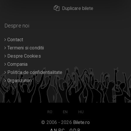
Duplicare bilete
Despre noi
Contact
Termeni si conditii
Despre Cookies
Compania
Politica de confidentialitate
Organizatori
RO
EN
HU
© 2006 - 2026
Bilete.ro
A.N.P.C.
O.D.R.