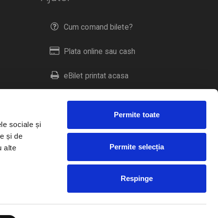
Cum comand bilete?
Plata online sau cash
eBilet printat acasa
Livrare prin curier
Permite toate
Returnare bilete
le sociale și
e și de
Permite selecția
u alte
Duplicare bilete
Respinge
RO
EN
HU