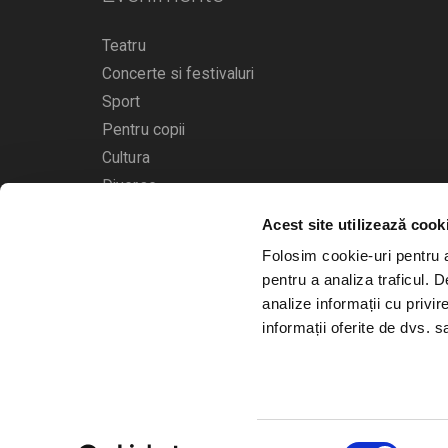
Teatru
Concerte si festivaluri
Sport
Pentru copii
Cultura
Diverse
Acest site utilizează cook
Calendarul evenimentelor
Folosim cookie-uri pentru a 
pentru a analiza traficul. 
analize informații cu privir
informații oferite de dvs. sa
© 2006 - 2026
Bilete.ro
Selecția