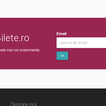
Email
lete.ro
cele mai noi evenimente.
OK
Despre noi