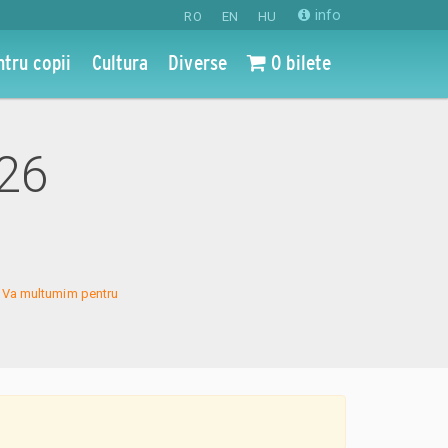
info
RO
EN
HU
ntru copii
Cultura
Diverse
0 bilete
026
s. Va multumim pentru 