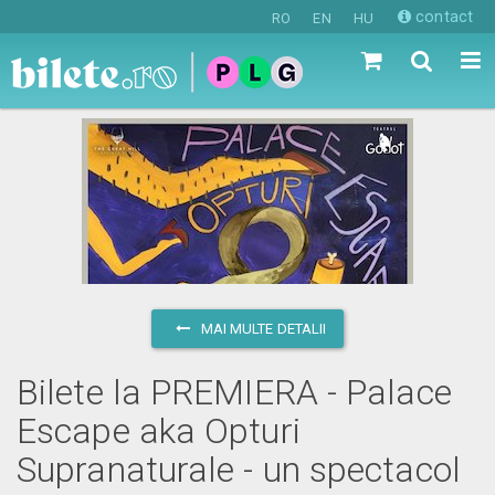
contact
RO
EN
HU
MAI MULTE DETALII
Bilete la PREMIERA - Palace
Escape aka Opturi
Supranaturale - un spectacol