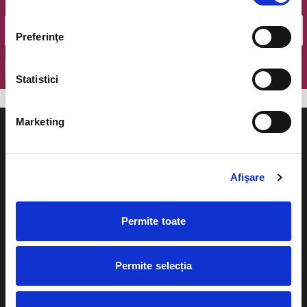
Email
Preferinţe
OK
Statistici
Marketing
Afişare
Evenimente
Ajutor
Teatru
Permite toate
Cum comand bilete?
Concerte si
festivaluri
Plata online sau cash
Permite selecția
Sport
eBilet printat acasa
Pentru copii