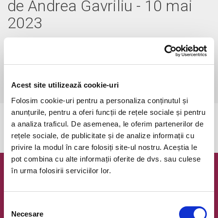
de Andrea Gavriliu - 10 mai
2023
miercuri, 10 mai 2023 ora 19:00
Bucuresti, Palatul Bragadiru
vezi pe harta
 Durata: 75 min

Acest site utilizează cookie-uri
Audiență: 12+
Folosim cookie-uri pentru a personaliza conținutul și
anunțurile, pentru a oferi funcții de rețele sociale și pentru
Evenimentul a expirat.
a analiza traficul. De asemenea, le oferim partenerilor de
rețele sociale, de publicitate și de analize informații cu
privire la modul în care folosiți site-ul nostru. Aceștia le
pot combina cu alte informații oferite de dvs. sau culese
în urma folosirii serviciilor lor.
Newsletter @ Bilete.ro
Oferte exclusive si o editie saptamanala cu cele mai noi
Selecția
evenimente.
Necesare
consimțământului