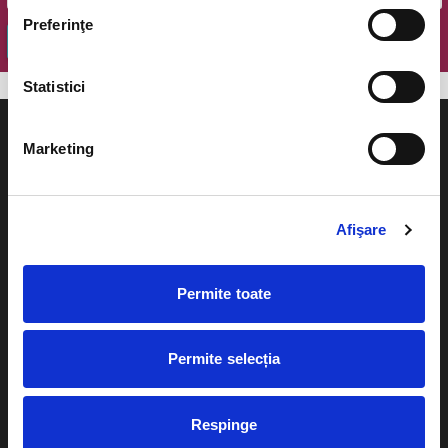
Preferinţe
OK
Statistici
Marketing
Evenimente
Ajutor
Afişare
Teatru
Cum comand bilete?
Concerte si
Permite toate
festivaluri
Plata online sau cash
Sport
Permite selecția
eBilet printat acasa
Pentru copii
Cultura
Livrare prin curier
Respinge
Diverse