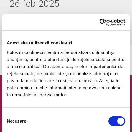
- 26 feb 2025
miercuri, 26 februarie 2025 ora 20:00
Bucuresti, Teatrul Godot
vezi pe harta
 Audiență: 12+
Acest site utilizează cookie-uri
Folosim cookie-uri pentru a personaliza conținutul și
Evenimentul a expirat.
anunțurile, pentru a oferi funcții de rețele sociale și pentru
a analiza traficul. De asemenea, le oferim partenerilor de
rețele sociale, de publicitate și de analize informații cu
privire la modul în care folosiți site-ul nostru. Aceștia le
pot combina cu alte informații oferite de dvs. sau culese
Newsletter @ Bilete.ro
în urma folosirii serviciilor lor.
Oferte exclusive si o editie saptamanala cu cele mai noi
evenimente.
Selecția
Email
Necesare
consimțământului