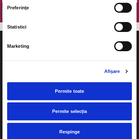
Preferinţe
OK
Statistici
Marketing
Evenimente
Ajutor
Afişare
Teatru
Cum comand bilete?
Concerte si
Permite toate
festivaluri
Plata online sau cash
Sport
Permite selecția
eBilet printat acasa
Pentru copii
Cultura
Livrare prin curier
Respinge
Diverse