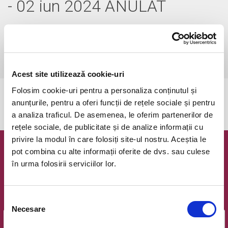
- 02 iun 2024 ANULAT
duminică, 2 iunie 2024 ora 19:00
Bucuresti, Teatrul Godot
vezi pe harta
 Audiență: 12+
Acest site utilizează cookie-uri
Folosim cookie-uri pentru a personaliza conținutul și
Evenimentul a expirat.
anunțurile, pentru a oferi funcții de rețele sociale și pentru
a analiza traficul. De asemenea, le oferim partenerilor de
rețele sociale, de publicitate și de analize informații cu
privire la modul în care folosiți site-ul nostru. Aceștia le
pot combina cu alte informații oferite de dvs. sau culese
Newsletter @ Bilete.ro
în urma folosirii serviciilor lor.
Oferte exclusive si o editie saptamanala cu cele mai noi
evenimente.
Selecția
Email
Necesare
consimțământului