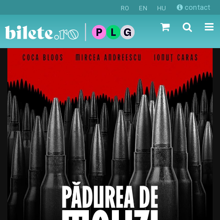
contact
RO
EN
HU