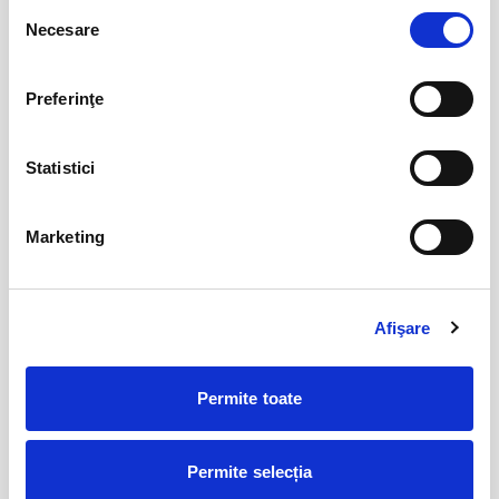
Selecția
Necesare
BILETE
consimțământului
Preferinţe
12
VIYAF VIRTUOSI - MARILE CONCERTE
PENTRU PIAN II
aug
Arad
Statistici
BILETE
Marketing
Csíki Jazz - International Jazz
14
Festival
aug
Csikszereda
Afişare
BILETE
Permite toate
Șoricelul neascultător
23
aug
Bucuresti
Permite selecția