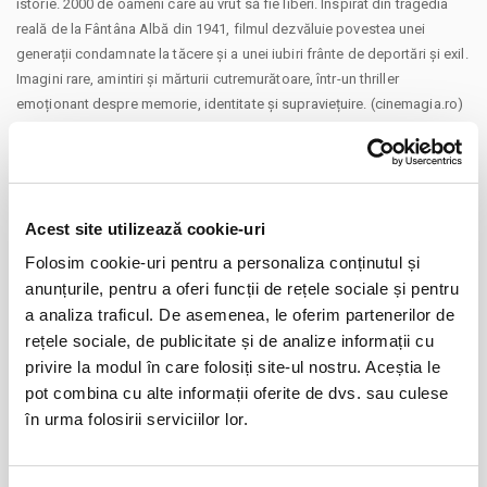
istorie. 2000 de oameni care au vrut să fie liberi. Inspirat din tragedia
reală de la Fântâna Albă din 1941, filmul dezvăluie povestea unei
generații condamnate la tăcere și a unei iubiri frânte de deportări și exil.
Imagini rare, amintiri și mărturii cutremurătoare, într-un thriller
emoționant despre memorie, identitate și supraviețuire. (cinemagia.ro)
Acest site utilizează cookie-uri
Distribuie aceasta pagina
Folosim cookie-uri pentru a personaliza conținutul și
anunțurile, pentru a oferi funcții de rețele sociale și pentru
a analiza traficul. De asemenea, le oferim partenerilor de
rețele sociale, de publicitate și de analize informații cu
privire la modul în care folosiți site-ul nostru. Aceștia le
Evenimente similare
pot combina cu alte informații oferite de dvs. sau culese
în urma folosirii serviciilor lor.
Copiii au idei trăsnite
08
aug
Bucuresti