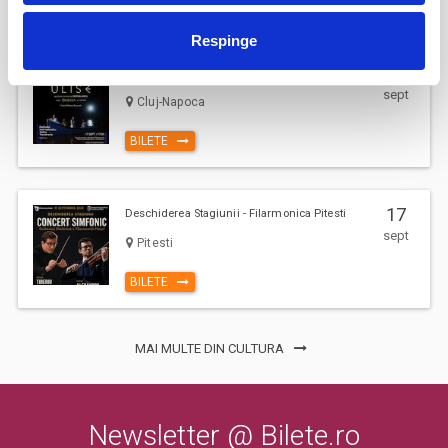
BILETE
Respinge
AȘTEPTÂNDU-L PE ULISE
17
sept
Cluj-Napoca
BILETE
17
Deschiderea Stagiunii - Filarmonica Pitesti
sept
Pitesti
BILETE
MAI MULTE DIN CULTURA
Newsletter @ Bilete.ro