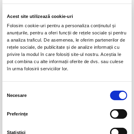
Evenimente similare
Acest site utilizează cookie-uri
Folosim cookie-uri pentru a personaliza conținutul și
Copiii au idei trăsnite
08
anunțurile, pentru a oferi funcții de rețele sociale și pentru
aug
Bucuresti
a analiza traficul. De asemenea, le oferim partenerilor de
rețele sociale, de publicitate și de analize informații cu
BILETE
privire la modul în care folosiți site-ul nostru. Aceștia le
pot combina cu alte informații oferite de dvs. sau culese
în urma folosirii serviciilor lor.
12
VIYAF VIRTUOSI - MARILE CONCERTE
PENTRU PIAN II
aug
Arad
Selecția
BILETE
Necesare
consimțământului
Csíki Jazz - International Jazz
14
Preferinţe
Festival
aug
Csikszereda
Statistici
BILETE