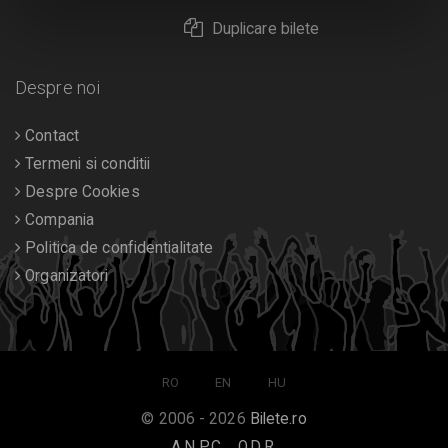
Duplicare bilete
Despre noi
Contact
Termeni si conditii
Despre Cookies
Compania
Politica de confidentialitate
Organizatori
RO
EN
HU
© 2006 - 2026
Bilete.ro
A.N.P.C.
O.D.R.