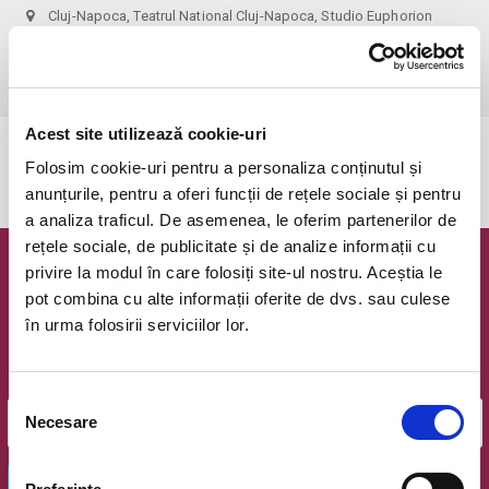
Cluj-Napoca, Teatrul National Cluj-Napoca, Studio Euphorion
vezi pe harta
 recomandare de vârstă: 3+
Acest site utilizează cookie-uri
Evenimentul a expirat.
Folosim cookie-uri pentru a personaliza conținutul și
anunțurile, pentru a oferi funcții de rețele sociale și pentru
a analiza traficul. De asemenea, le oferim partenerilor de
rețele sociale, de publicitate și de analize informații cu
privire la modul în care folosiți site-ul nostru. Aceștia le
Newsletter @ Bilete.ro
pot combina cu alte informații oferite de dvs. sau culese
în urma folosirii serviciilor lor.
Oferte exclusive si o editie saptamanala cu cele mai noi
evenimente.
Email
Selecția
Necesare
consimțământului
OK