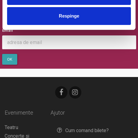
Newsletter @ Bilete.ro
Respinge
Oferte exclusive si o editie saptamanala cu cele mai noi
evenimente.
Email
OK
Evenimente
Ajutor
Teatru
Cum comand bilete?
Concerte si