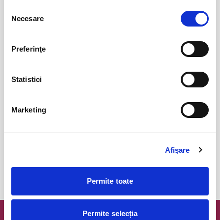
Bucuresti
Selecția
BILETE
Necesare
consimțământului
Preferinţe
COJO @ Expirat
15
oct
Bucuresti
Statistici
BILETE
Marketing
Tender live - Expirat
16
oct
Bucuresti
BILETE
Afişare
Permite toate
MAI MULTE DIN CONCERTE
Permite selecția