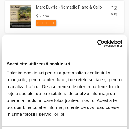
Marc Euvrie - Nomadic Piano & Cello
12
aug
Vlaha
BILETE
FESTOBAL
11
sept
Bucuresti
BILETE
Acest site utilizează cookie-uri
Folosim cookie-uri pentru a personaliza conținutul și
anunțurile, pentru a oferi funcții de rețele sociale și pentru
MASTERS OF CLASSIC
12
a analiza traficul. De asemenea, le oferim partenerilor de
sept
Bucuresti
rețele sociale, de publicitate și de analize informații cu
BILETE
privire la modul în care folosiți site-ul nostru. Aceștia le
pot combina cu alte informații oferite de dvs. sau culese
în urma folosirii serviciilor lor.
Jazzapella - Concert jazz a capella
13
oct