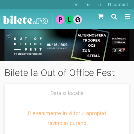
contact
RO
EN
HU
Bilete la Out of Office Fest
Data si locatia
0 evenimente in viitorul apropiat
revino in curand