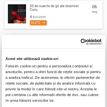
50 de nuante de gri ale doamnei
06
Cucu
aug
Bucuresti
BILETE
Copiii au idei trăsnite
08
aug
Bucuresti
BILETE
Acest site utilizează cookie-uri
Folosim cookie-uri pentru a personaliza conținutul și
anunțurile, pentru a oferi funcții de rețele sociale și pentru
12
VIYAF VIRTUOSI - MARILE CONCERTE
a analiza traficul. De asemenea, le oferim partenerilor de
PENTRU PIAN II
aug
rețele sociale, de publicitate și de analize informații cu
Arad
privire la modul în care folosiți site-ul nostru. Aceștia le
BILETE
pot combina cu alte informații oferite de dvs. sau culese
în urma folosirii serviciilor lor.
Șoricelul neascultător