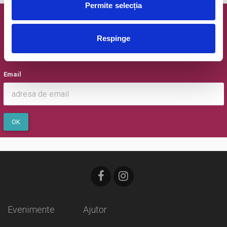
Permite selecția
Newsletter @ Bilete.ro
Respinge
Oferte exclusive si o editie saptamanala cu cele mai noi
evenimente.
Email
OK
Evenimente
Ajutor