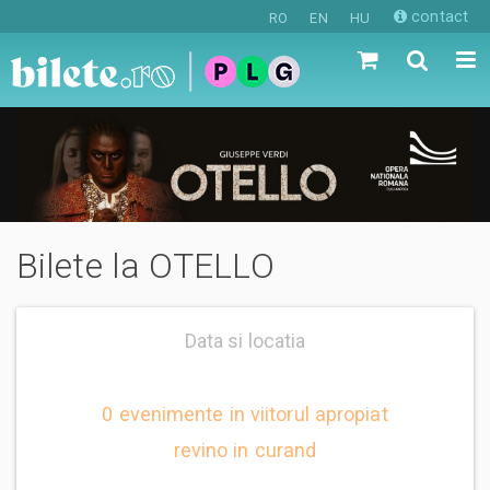
contact
RO
EN
HU
Bilete la OTELLO
Data si locatia
0 evenimente in viitorul apropiat
revino in curand