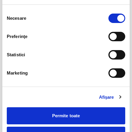
23
aug
Bucuresti
Selecția
Necesare
consimțământului
BILETE
Preferinţe
AȘTEPTÂNDU-L PE ULISE
17
sept
Cluj-Napoca
Statistici
BILETE
Marketing
17
Deschiderea Stagiunii - Filarmonica Pitesti
sept
Pitesti
Afişare
BILETE
Permite toate
MAI MULTE DIN CULTURA