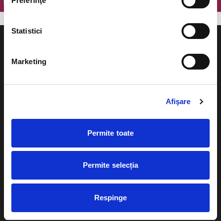
Preferinţe
Statistici
Marketing
Evenimente
Ajutor
Afişare
Teatru
Cum comand bilete?
Concerte si
Permite toate
festivaluri
Plata online sau cash
Sport
eBilet printat acasa
Pentru copii
Permite selecția
Cultura
Livrare prin curier
Diverse
Respinge
Calendar
Returnare bilete