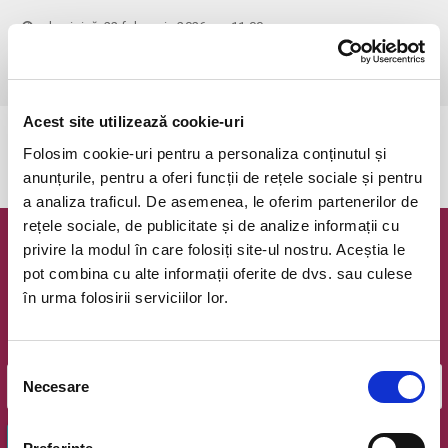
duminică, 22 februarie 2026 ora 11:00
Timisoara, Teatrul pentru Copii si Tineret Merlin
vezi pe harta
Acest site utilizează cookie-uri
Evenimentul a expirat.
Folosim cookie-uri pentru a personaliza conținutul și
anunțurile, pentru a oferi funcții de rețele sociale și pentru
a analiza traficul. De asemenea, le oferim partenerilor de
rețele sociale, de publicitate și de analize informații cu
privire la modul în care folosiți site-ul nostru. Aceștia le
Newsletter @ Bilete.ro
pot combina cu alte informații oferite de dvs. sau culese
în urma folosirii serviciilor lor.
Oferte exclusive si o editie saptamanala cu cele mai noi
evenimente.
Email
Selecția
Necesare
consimțământului
OK