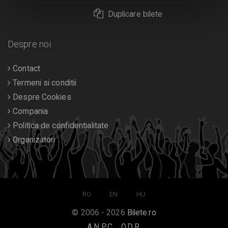
Duplicare bilete
Despre noi
Contact
Termeni si conditii
Despre Cookies
Compania
Politica de confidentialitate
Organizatori
RO
EN
HU
© 2006 - 2026
Bilete.ro
A.N.P.C.
O.D.R.