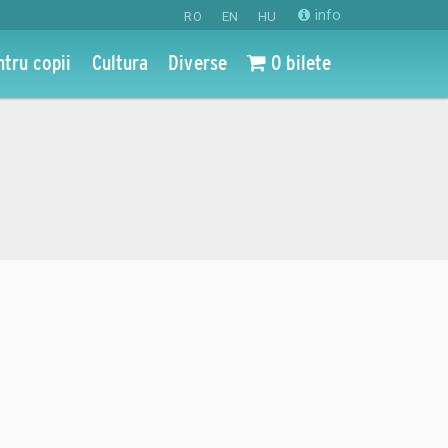
info
RO
EN
HU
ntru copii
Cultura
Diverse
0 bilete