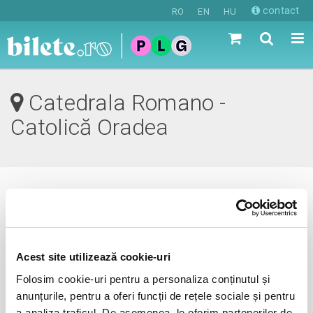
contact
RO
EN
HU
Catedrala Romano -
Catolică Oradea
0 evenimente in viitorul apropiat
revino mai tarziu
Acest site utilizează cookie-uri
Folosim cookie-uri pentru a personaliza conținutul și
anunțurile, pentru a oferi funcții de rețele sociale și pentru
anunta-ma pe email cand apare urmatorul eveniment la
a analiza traficul. De asemenea, le oferim partenerilor de