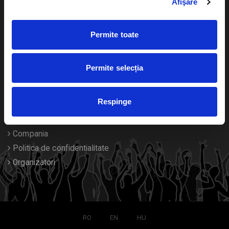
Afişare
Calendar
Returnare bilete
Permite toate
Duplicare bilete
Despre noi
Permite selecția
Contact
Respinge
Termeni si conditii
Despre Cookies
Compania
Politica de confidentialitate
Organizatori
RO
EN
HU