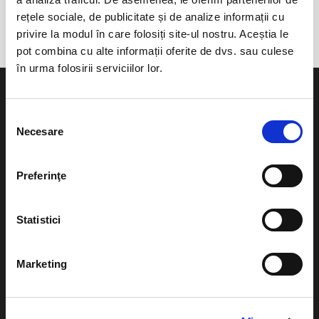
Catedrala Romano - Catolică
rețele sociale, de publicitate și de analize informații cu
privire la modul în care folosiți site-ul nostru. Aceștia le
pot combina cu alte informații oferite de dvs. sau culese
în urma folosirii serviciilor lor.
Selecția
Necesare
consimțământului
Evenimente
Ajutor
Preferinţe
Teatru
Cum comand bilete?
Concerte si
Statistici
festivaluri
Plata online sau cash
Sport
eBilet printat acasa
Marketing
Pentru copii
Cultura
Livrare prin curier
Diverse