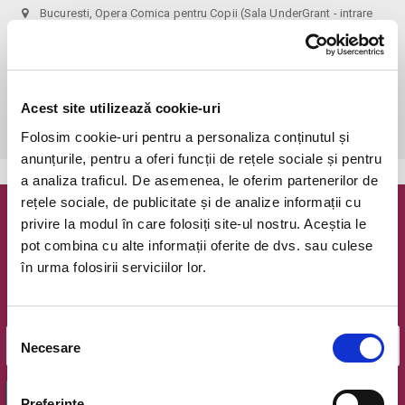
Bucuresti, Opera Comica pentru Copii (Sala UnderGrant - intrare
gradina)
vezi pe harta
 Biletele comandate pe www.bilete.ro cu maximum 3 zile inainte de 
spectacol, se vor achita/ridica cu o zi inaintea spectacolului pana in 
Acest site utilizează cookie-uri
ora 12:00. Dupa aceasta ora/data, nici o comanda de bilete plasata 
online care este neridicata/neachitata nu mai este valabila.
Folosim cookie-uri pentru a personaliza conținutul și
anunțurile, pentru a oferi funcții de rețele sociale și pentru
a analiza traficul. De asemenea, le oferim partenerilor de
rețele sociale, de publicitate și de analize informații cu
Newsletter @ Bilete.ro
privire la modul în care folosiți site-ul nostru. Aceștia le
pot combina cu alte informații oferite de dvs. sau culese
în urma folosirii serviciilor lor.
Oferte exclusive si o editie saptamanala cu cele mai noi
evenimente.
Email
Selecția
Necesare
consimțământului
OK
Preferinţe