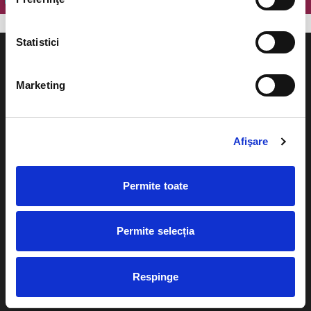
Statistici
Marketing
Evenimente
Ajutor
Afişare
Teatru
Cum comand bilete?
Concerte si
festivaluri
Permite toate
Plata online sau cash
Sport
eBilet printat acasa
Pentru copii
Permite selecția
Cultura
Livrare prin curier
Diverse
Respinge
Calendar
Returnare bilete