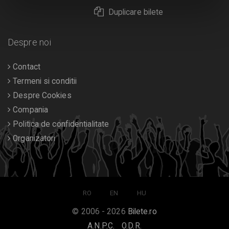
Duplicare bilete
Despre noi
Contact
Termeni si conditii
Despre Cookies
Compania
Politica de confidentialitate
Organizatori
RO
EN
HU
© 2006 - 2026
Bilete.ro
A.N.P.C.
O.D.R.