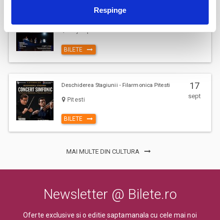
Respinge
AȘTEPTÂNDU-L PE ULISE
17
sept
Cluj-Napoca
BILETE
17
Deschiderea Stagiunii - Filarmonica Pitesti
sept
Pitesti
BILETE
MAI MULTE DIN CULTURA
Newsletter @ Bilete.ro
Oferte exclusive si o editie saptamanala cu cele mai noi