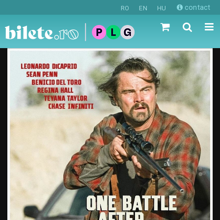
contact
RO
EN
HU