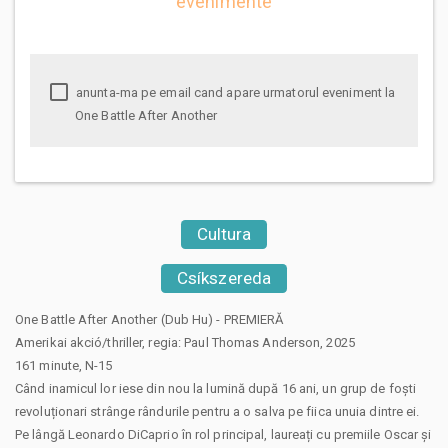
evenimente
anunta-ma pe email cand apare urmatorul eveniment la
One Battle After Another
Cultura
Csíkszereda
One Battle After Another (Dub Hu) - PREMIERĂ
Amerikai akció/thriller, regia: Paul Thomas Anderson, 2025
161 minute, N-15
Când inamicul lor iese din nou la lumină după 16 ani, un grup de foști
revoluționari strânge rândurile pentru a o salva pe fiica unuia dintre ei.
Pe lângă Leonardo DiCaprio în rol principal, laureați cu premiile Oscar și