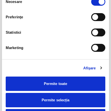
Necesare
consimțământului
12
VIYAF VIRTUOSI - MARILE CONCERTE
Preferinţe
PENTRU PIAN II
aug
Arad
BILETE
Statistici
Marketing
Csíki Jazz - International Jazz
14
Festival
aug
Csikszereda
BILETE
Afişare
Permite toate
Șoricelul neascultător
23
aug
Bucuresti
Permite selecția
BILETE