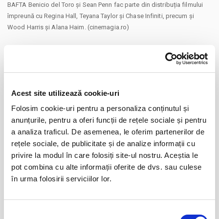
BAFTA Benicio del Toro și Sean Penn fac parte din distribuția filmului
împreună cu Regina Hall, Teyana Taylor și Chase Infiniti, precum și
Wood Harris și Alana Haim. (cinemagia.ro)
Distribuie aceasta pagina
Acest site utilizează cookie-uri
Folosim cookie-uri pentru a personaliza conținutul și
anunțurile, pentru a oferi funcții de rețele sociale și pentru
a analiza traficul. De asemenea, le oferim partenerilor de
rețele sociale, de publicitate și de analize informații cu
privire la modul în care folosiți site-ul nostru. Aceștia le
Evenimente similare
pot combina cu alte informații oferite de dvs. sau culese
Copiii au idei trăsnite
08
în urma folosirii serviciilor lor.
aug
Bucuresti
Selecția
BILETE