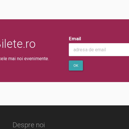
Email
lete.ro
cele mai noi evenimente.
OK
Despre noi