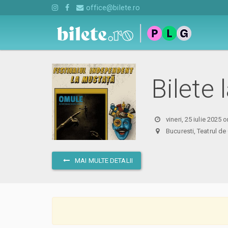
office@bilete.ro
Bilete 
vineri, 25 iulie 2025 
Bucuresti, Teatrul
MAI MULTE DETALII