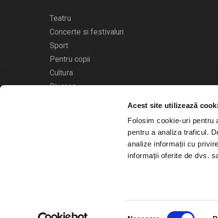
Teatru
Concerte si festivaluri
Sport
Pentru copii
Cultura
Diverse
Acest site utilizează cook
Calendarul evenimentelor
Folosim cookie-uri pentru a 
pentru a analiza traficul. 
analize informații cu privir
informații oferite de dvs. sa
© 2006 - 2026
Bilete.ro
Selecția
A.N.P.C.
O.D.R.