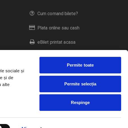
Cum comand bilete?
Plata online sau cash
eBilet printat acasa
Livrare prin curier
Permite toate
Returnare bilete
le sociale și
e și de
Permite selecția
u alte
Duplicare bilete
Respinge
RO
EN
HU