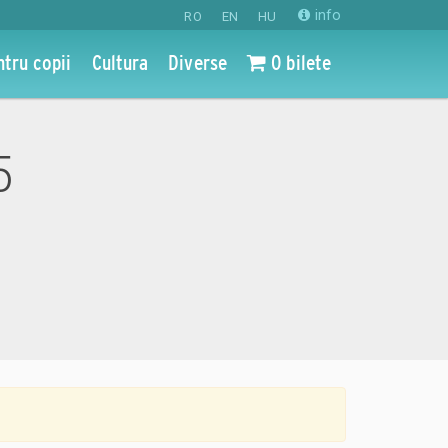
info
RO
EN
HU
ntru copii
Cultura
Diverse
0 bilete
5